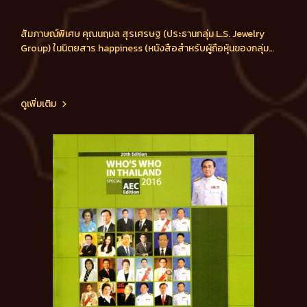
สัมภาษณ์พิเศษ คุณนฤมล สุรเศรษฐ (ประธานกลุ่ม L.S. Jewelry
Group) ในนิตยสาร happiness (หนังสือสำหรับผู้ถือหุ้นของกลุ่ม
บริษัท ปตท. - ptt Group) ฉบับเดือนมกราคม - มีนาคม 2016
ดูเพิ่มเติม