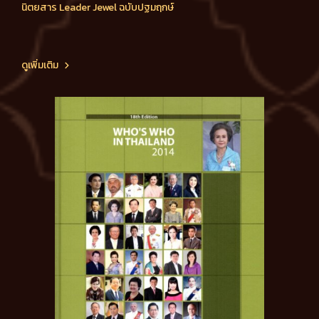
นิตยสาร Leader Jewel ฉบับปฐมฤกษ์
ดูเพิ่มเติม