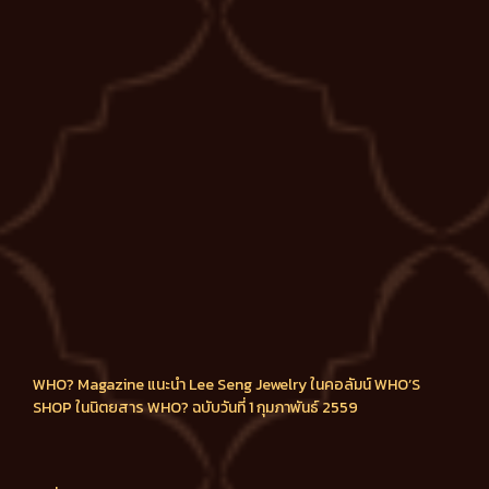
WHO? Magazine แนะนำ Lee Seng Jewelry ในคอลัมน์ WHO’S
SHOP ในนิตยสาร WHO? ฉบับวันที่ 1 กุมภาพันธ์ 2559