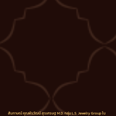
สัมภาษณ์ คุณพีรวัฒน์ สุรเศรษฐ M.D. กลุ่ม L.S. Jewelry Group ใน