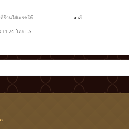
ี่ร้านใส่เพรชให้
สาลี
0 11:24 โดย L.S.
็ด