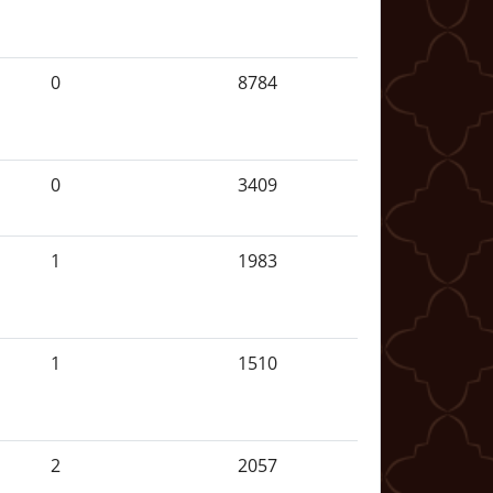
0
8784
0
3409
1
1983
1
1510
2
2057