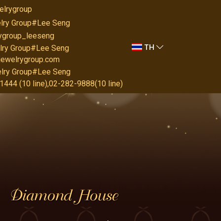
elrygroup
lry Group#Lee Seng
rygroup_leeseng
TH
lry Group#Lee Seng
jewelrygroup.com
lry Group#Lee Seng
444 (10 line),02-282-9888(10 line)