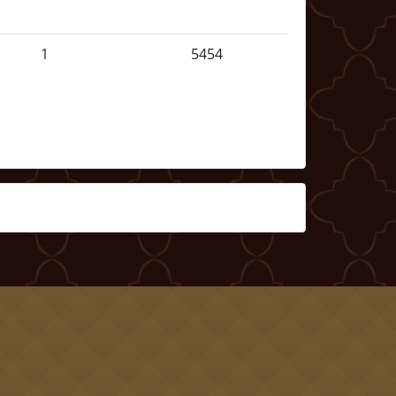
1
5454