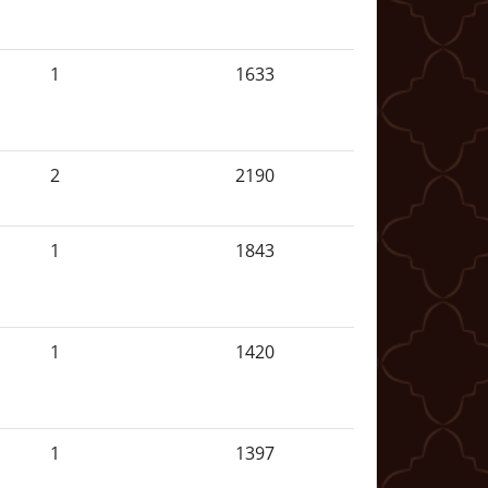
1
1633
2
2190
1
1843
1
1420
1
1397