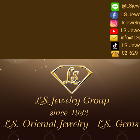
@LSjew
LS Jewe
lsjewel
LS Jewe
info@LS
LS Jewe
02-629-1