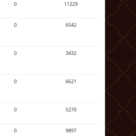
0
11229
0
6542
0
3432
0
6621
0
5270
0
9897