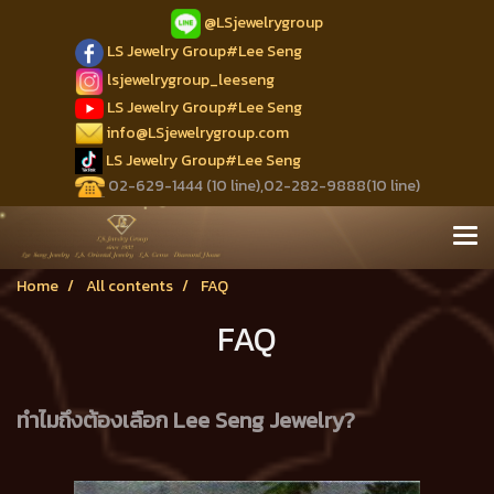
@LSjewelrygroup
LS Jewelry Group#Lee Seng
lsjewelrygroup_leeseng
LS Jewelry Group#Lee Seng
info@LSjewelrygroup.com
LS Jewelry Group#Lee Seng
02-629-1444 (10 line),02-282-9888(10 line)
Home
All contents
FAQ
FAQ
ทำไมถึงต้องเลือก Lee Seng Jewelry?