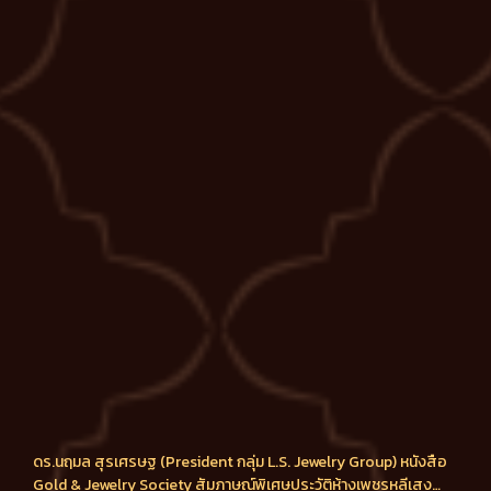
ดร.นฤมล สุรเศรษฐ (President กลุ่ม L.S. Jewelry Group) หนังสือ
Gold & Jewelry Society สัมภาษณ์พิเศษประวัติห้างเพชรหลีเสง