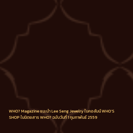
WHO? Magazine แนะนำ Lee Seng Jewelry ในคอลัมน์ WHO’S
SHOP ในนิตยสาร WHO? ฉบับวันที่ 1 กุมภาพันธ์ 2559