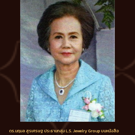
ดร.นฤมล สุรเศรษฐ ประธานกลุ่ม L.S. Jewelry Group บนหนังสือ