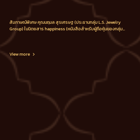
สัมภาษณ์พิเศษ คุณนฤมล สุรเศรษฐ (ประธานกลุ่ม L.S. Jewelry
Group) ในนิตยสาร happiness (หนังสือสำหรับผู้ถือหุ้นของกลุ่ม
บริษัท ปตท. - ptt Group) ฉบับเดือนมกราคม - มีนาคม 2016
View more