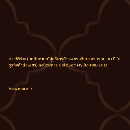
ประวัติร้าน (บทสัมภาษณ์ผู้บริหารห้างเพชรหลีเสง ครบรอบ 80 ปี ใน
ธุรกิจค้าส่งเพชร) ลงนิตยสาร Gold Society สิงหาคม 2012
View more