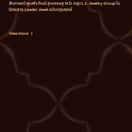
สัมภาษณ์ คุณพีรวัฒน์ สุรเศรษฐ M.D. กลุ่ม L.S. Jewelry Group ใน
นิตยสาร Leader Jewel ฉบับปฐมฤกษ์
View more