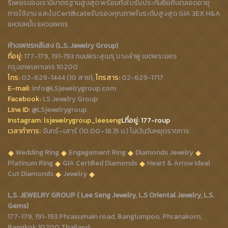
รีเพชรของเรามีมาตรฐานสูงสุด พร้อมทั้งใบรับประกันซื้อคืนตลอดอายุ
การใช้งาน และใบCertificateรับรองคุณภาพในระดับสูงสุด GIA 3EX H&A
แหวนหมั้น แหวนเพชร
ห้างเพชรหลีเสง (L.S. Jewelry Group)
ที่อยู่:
177-179, 191-193 ถนนพระสุเมรุ บางลำพู เขตพระนคร
กรุงเทพมหานคร 10200
โทร:
02-629-1444 (10 สาย),
โทรสาร:
02-629-1717
E-mail:
info@LSjewelrygroup.com
Facebook:
LS Jewelry Group
Line ID:
@LSjewelrygroup
Instagram:
lsjewelrygroup_leeseng
Lที่
อยู่: 177-roup
เวลาทำการ:
จันทร์–เสาร์ (10.00–18.15 น.) ไม่เว้นวันหยุดราชการ
Wedding Ring
Engagement Ring
Diamonds Jewelry
Platinum Ring
GIA Certified Diamonds
Heart & Arrow Ideal
Cut Diamonds
Jewelry
L.S. JEWELRY GROUP ( Lee Seng Jewelry, L.S Oriental Jewelry, L.S.
Gems)
177-179, 191-193 Phrasumain road, Banglumpoo, Phranakorn,
Bangkok 10200 Thailand