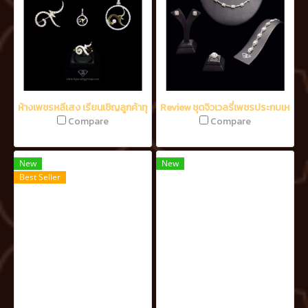
ห้างเพชรหลีเสง เรียนเชิญลูกค้าทุกท่าน ร่วมประดับ จี้, เข็มกลัด, แหวน, ต่
Review ชุดจิวเวลรี่เพชรประกบเหลี่ย
Compare
Compare
New
New
Best Seller