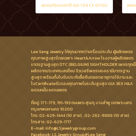
เพชรแท้ธรรมชาติ GIA 1.04 Ct. D/VS2
Lee Seng Jewelry ให้คุณมากกว่าเครื่องประดับ ผู้ผลิตเพชร
คุณภาพสูงสุดโดยเฉพาะ Heart&Arrow โรงงานผู้ผลิตเพชร
มาตรฐานสูงสุด DTC (BELGIUM) SIGHTHOLDER เพชรทุกเม
ผลิตจากประเทศเบลเยี่ยม จิวเวลรีเพชรของเรามีมาตรฐาน
สูงสุด พร้อมทั้งใบรับประกันซื้อคืนตลอดอายุการใช้งาน และ
ใบCertificateรับรองคุณภาพในระดับสูงสุด GIA 3EX H&A
แหวนหมั้น แหวนเพชร
ที่อยู่: 177-179, 191-193 ถนนพระสุเมรุ บางลำพู เขตพระนคร
กรุงเทพมหานคร 10200
โทร: 02-629-1444 (10 สาย) , 02-282-9888 (10 สาย)
โทรสาร: 02-629-1717
E-mail: info@LSjewelrygroup.com
Facebook: LS Jewelry Group#Lee Seng