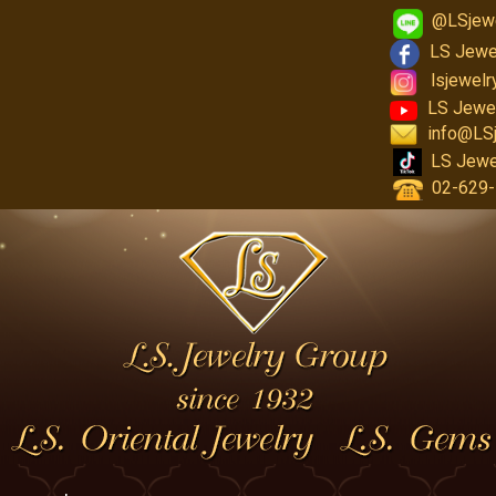
@LSjew
LS Jewe
lsjewel
LS Jewe
info@LS
LS Jewe
02-629-1