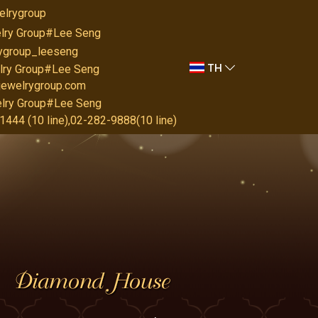
elrygroup
lry Group#Lee Seng
rygroup_leeseng
TH
lry Group#Lee Seng
jewelrygroup.com
lry Group#Lee Seng
444 (10 line),02-282-9888(10 line)