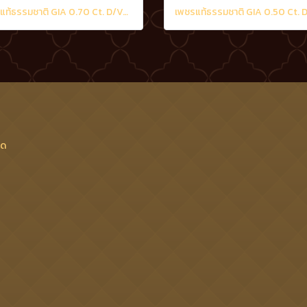
เพชรแท้ธรรมชาติ GIA 0.70 Ct. D/VS2
็ด