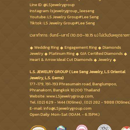
Line ID: @LSjewelrygroup
Instagram: lsjewelrygroup_leeseng
Youtube: LS Jewelry Group#Lee Seng
Tiktok: LS Jewelry Group#Lee Seng
เวลาทำการ: จันทร์–เสาร์ (10.00–18.15 น.) ไม่เว้นวันหยุดราชก
Wedding Ring
Engagement Ring
Diamonds
Jewelry
Platinum Ring
GIA Certified Diamonds
Heart & Arrow Ideal Cut Diamonds
Jewelry
L.S. JEWELRY GROUP ( Lee Seng Jewelry, L.S Oriental
Jewelry, L.S. Gems)
177-179, 191-193 Phrasumain road, Banglumpoo,
Phranakorn, Bangkok 10200 Thailand
Website: www.LSjewelrygroup.com,
Tel. (02) 629 - 1444 (10lines) , (02) 282 - 9888 (10lines
E-mail: info@LSjewelrygroup.com
Open Daily: Mon-Sat (10AM. - 6.15PM.)