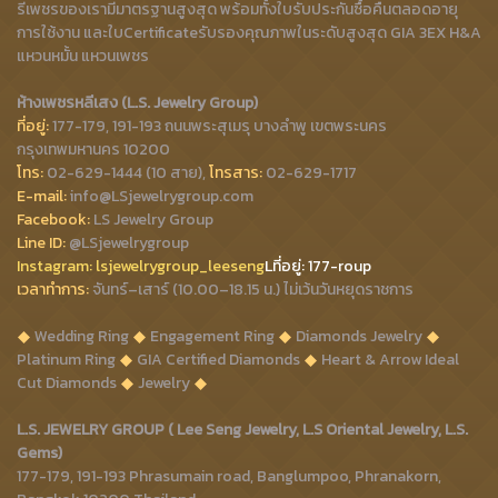
รีเพชรของเรามีมาตรฐานสูงสุด พร้อมทั้งใบรับประกันซื้อคืนตลอดอายุ
การใช้งาน และใบCertificateรับรองคุณภาพในระดับสูงสุด GIA 3EX H&A
แหวนหมั้น แหวนเพชร
ห้างเพชรหลีเสง (L.S. Jewelry Group)
ที่อยู่:
177-179, 191-193 ถนนพระสุเมรุ บางลำพู เขตพระนคร
กรุงเทพมหานคร 10200
โทร:
02-629-1444 (10 สาย),
โทรสาร:
02-629-1717
E-mail:
info@LSjewelrygroup.com
Facebook:
LS Jewelry Group
Line ID:
@LSjewelrygroup
Instagram:
lsjewelrygroup_leeseng
Lที่
อยู่: 177-roup
เวลาทำการ:
จันทร์–เสาร์ (10.00–18.15 น.) ไม่เว้นวันหยุดราชการ
Wedding Ring
Engagement Ring
Diamonds Jewelry
Platinum Ring
GIA Certified Diamonds
Heart & Arrow Ideal
Cut Diamonds
Jewelry
L.S. JEWELRY GROUP ( Lee Seng Jewelry, L.S Oriental Jewelry, L.S.
Gems)
177-179, 191-193 Phrasumain road, Banglumpoo, Phranakorn,