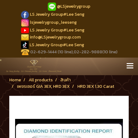
@LSjewelrygroup
LS Jewelry Group#Lee Seng
lsjewelrygroup_leeseng
LS Jewelry Group#Lee Seng
info@LSjewelrygroup.com
LS Jewelry Group#Lee Seng
02-629-1444 (10 line),02-282-9888(10 line)
Home
All products
สินค้า
เพชรเซอร์ GIA 3EX, HRD 3EX
HRD 3EX 1.30 Carat