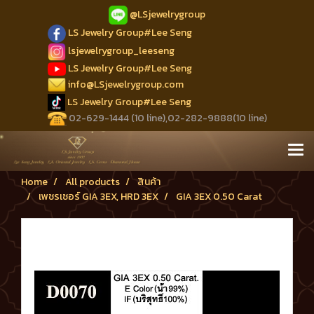
@LSjewelrygroup
LS Jewelry Group#Lee Seng
lsjewelrygroup_leeseng
LS Jewelry Group#Lee Seng
info@LSjewelrygroup.com
LS Jewelry Group#Lee Seng
02-629-1444 (10 line),02-282-9888(10 line)
Home
All products
สินค้า
เพชรเซอร์ GIA 3EX, HRD 3EX
GIA 3EX 0.50 Carat