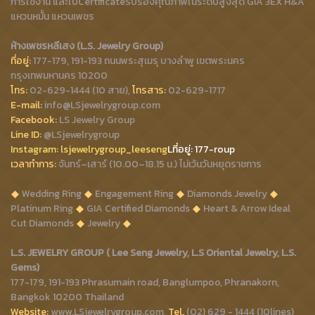
การใช้งาน และใบCertificateรับรองคุณภาพในระดับสูงสุด GIA 3EX H&A
แหวนหมั้น แหวนเพชร
ห้างเพชรหลีเสง (L.S. Jewelry Group)
ที่อยู่:
177-179, 191-193 ถนนพระสุเมรุ บางลำพู เขตพระนคร
กรุงเทพมหานคร 10200
โทร:
02-629-1444 (10 สาย),
โทรสาร:
02-629-1717
E-mail:
info@LSjewelrygroup.com
Facebook:
LS Jewelry Group
Line ID:
@LSjewelrygroup
Instagram:
lsjewelrygroup_leeseng
Lที่
อยู่: 177-roup
เวลาทำการ:
จันทร์–เสาร์ (10.00–18.15 น.) ไม่เว้นวันหยุดราชการ
Wedding Ring
Engagement Ring
Diamonds Jewelry
Platinum Ring
GIA Certified Diamonds
Heart & Arrow Ideal
Cut Diamonds
Jewelry
L.S. JEWELRY GROUP ( Lee Seng Jewelry, L.S Oriental Jewelry, L.S.
Gems)
177-179, 191-193 Phrasumain road, Banglumpoo, Phranakorn,
Bangkok 10200 Thailand
Website:
www.LSjewelrygroup.com,
Tel.
(02) 629 - 1444 (10lines)