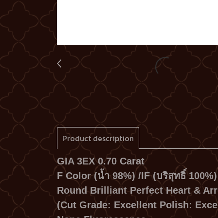
Product description
GIA 3EX 0.70 Carat
F Color (น้ำ 98%) /IF (บริสุทธิ์ 100%)
Round Brilliant Perfect Heart & Ar
(Cut Grade: Excellent Polish: Exce