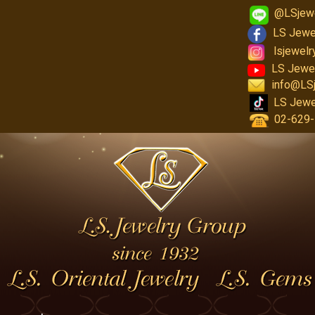
@LSjew
LS Jewe
lsjewel
LS Jewe
info@LS
LS Jewe
02-629-1