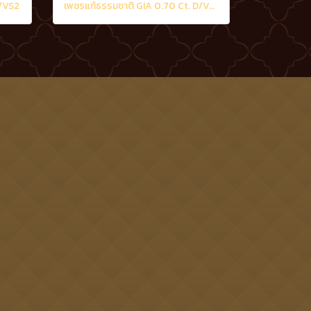
D/VS2
เพชรแท้ธรรมชาติ GIA 0.70 Ct. D/VS2