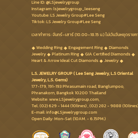
Line ID: @LSjewelrygroup
Instagram: lsjewelrygroup_leeseng
Youtube: LS Jewelry Group#Lee Seng
Tiktok: LS Jewelry Group#Lee Seng
เวลาทำการ: จันทร์–เสาร์ (10.00–18.15 น.) ไม่เว้นวันหยุดราชก
Wedding Ring
Engagement Ring
Diamonds
Jewelry
Platinum Ring
GIA Certified Diamonds
Heart & Arrow Ideal Cut Diamonds
Jewelry
L.S. JEWELRY GROUP ( Lee Seng Jewelry, L.S Oriental
Jewelry, L.S. Gems)
177-179, 191-193 Phrasumain road, Banglumpoo,
Phranakorn, Bangkok 10200 Thailand
Website: www.LSjewelrygroup.com,
Tel. (02) 629 - 1444 (10lines) , (02) 282 - 9888 (10lines
E-mail: info@LSjewelrygroup.com
Open Daily: Mon-Sat (10AM. - 6.15PM.)