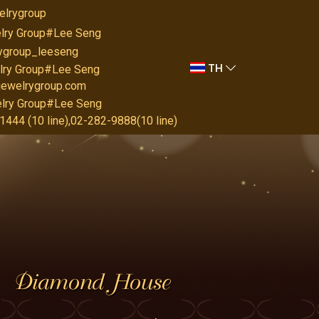
elrygroup
lry Group#Lee Seng
rygroup_leeseng
TH
lry Group#Lee Seng
jewelrygroup.com
lry Group#Lee Seng
444 (10 line),02-282-9888(10 line)