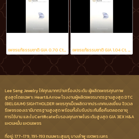
เพชรแท้ธรรมชาติ GIA 0.70 Ct. D/VS2
เพชรแท้ธรรมชาติ GIA 1.04 Ct. D/VS2
Lee Seng Jewelry ให้คุณมากกว่าเครื่องประดับ ผู้ผลิตเพชรคุณภาพ
สูงสุดโดยเฉพาะ Heart&Arrow โรงงานผู้ผลิตเพชรมาตรฐานสูงสุด DTC
(BELGIUM) SIGHTHOLDER เพชรทุกเม็ดผลิตจากประเทศเบลเยี่ยม จิวเวล
รีเพชรของเรามีมาตรฐานสูงสุด พร้อมทั้งใบรับประกันซื้อคืนตลอดอายุ
การใช้งาน และใบCertificateรับรองคุณภาพในระดับสูงสุด GIA 3EX H&A
แหวนหมั้น แหวนเพชร
ที่อยู่: 177-179, 191-193 ถนนพระสุเมรุ บางลำพู เขตพระนคร