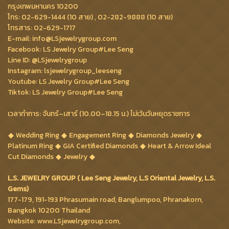
กรุงเทพมหานคร 10200
โทร: 02-629-1444 (10 สาย) , 02-282-9888 (10 สาย)
โทรสาร: 02-629-1717
E-mail: info@LSjewelrygroup.com
Facebook: LS Jewelry Group#Lee Seng
Line ID: @LSjewelrygroup
Instagram: lsjewelrygroup_leeseng
Youtube: LS Jewelry Group#Lee Seng
Tiktok: LS Jewelry Group#Lee Seng
เวลาทำการ: จันทร์–เสาร์ (10.00–18.15 น.) ไม่เว้นวันหยุดราชการ
Wedding Ring
Engagement Ring
Diamonds Jewelry
Platinum Ring
GIA Certified Diamonds
Heart & Arrow Ideal
Cut Diamonds
Jewelry
L.S. JEWELRY GROUP ( Lee Seng Jewelry, L.S Oriental Jewelry, L.S.
Gems)
177-179, 191-193 Phrasumain road, Banglumpoo, Phranakorn,
Bangkok 10200 Thailand
Website: www.LSjewelrygroup.com,