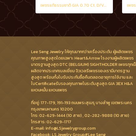
เพชรแท้ธรรมชาติ GIA 0.70 Ct. D/VS2
Lee Seng Jewelry ให้คุณมากกว่าเครื่องประดับ ผู้ผลิตเพชร
คุณภาพสูงสุดโดยเฉพาะ Heart&Arrow โรงงานผู้ผลิตเพชร
มาตรฐานสูงสุด DTC (BELGIUM) SIGHTHOLDER เพชรทุกเม
ผลิตจากประเทศเบลเยี่ยม จิวเวลรีเพชรของเรามีมาตรฐาน
สูงสุด พร้อมทั้งใบรับประกันซื้อคืนตลอดอายุการใช้งาน และ
ใบCertificateรับรองคุณภาพในระดับสูงสุด GIA 3EX H&A
แหวนหมั้น แหวนเพชร
ที่อยู่: 177-179, 191-193 ถนนพระสุเมรุ บางลำพู เขตพระนคร
กรุงเทพมหานคร 10200
โทร: 02-629-1444 (10 สาย) , 02-282-9888 (10 สาย)
โทรสาร: 02-629-1717
E-mail: info@LSjewelrygroup.com
Facebook: LS Jewelry Group#Lee Seng