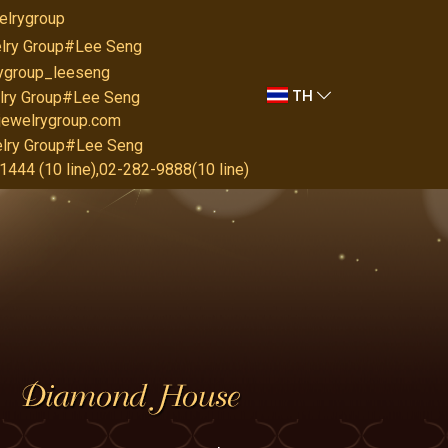
elrygroup
lry Group#Lee Seng
rygroup_leeseng
TH
lry Group#Lee Seng
jewelrygroup.com
lry Group#Lee Seng
444 (10 line),02-282-9888(10 line)