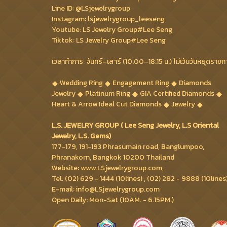
Line ID: @LSjewelrygroup
Instagram: lsjewelrygroup_leeseng
Youtube: LS Jewelry Group#Lee Seng
Tiktok: LS Jewelry Group#Lee Seng
เวลาทำการ: จันทร์–เสาร์ (10.00–18.15 น.) ไม่เว้นวันหยุดราชก
Wedding Ring
Engagement Ring
Diamonds
Jewelry
Platinum Ring
GIA Certified Diamonds
Heart & Arrow Ideal Cut Diamonds
Jewelry
L.S. JEWELRY GROUP ( Lee Seng Jewelry, L.S Oriental
Jewelry, L.S. Gems)
177-179, 191-193 Phrasumain road, Banglumpoo,
Phranakorn, Bangkok 10200 Thailand
Website: www.LSjewelrygroup.com,
Tel. (02) 629 - 1444 (10lines) , (02) 282 - 9888 (10lines
E-mail: info@LSjewelrygroup.com
Open Daily: Mon-Sat (10AM. - 6.15PM.)