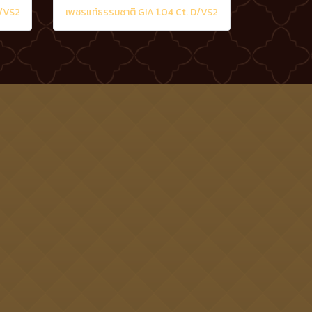
D/VS2
เพชรแท้ธรรมชาติ GIA 1.04 Ct. D/VS2