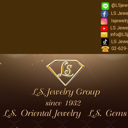
@LSjew
LS Jewe
lsjewel
LS Jewe
info@LS
LS Jewe
02-629-1