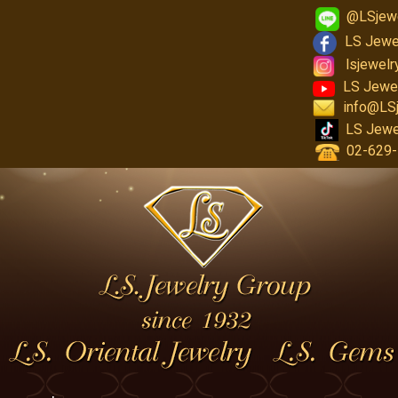
@LSjew
LS Jewe
lsjewel
LS Jewe
info@LS
LS Jewe
02-629-1