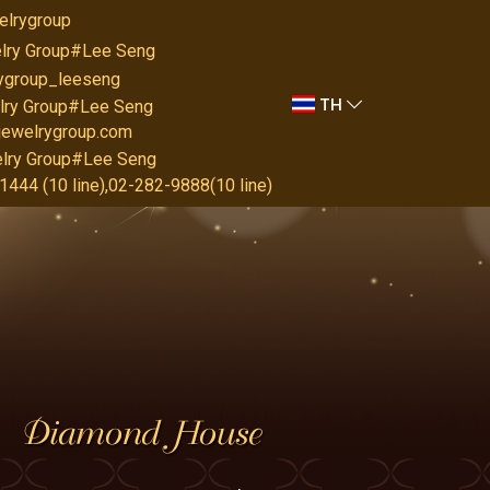
elrygroup
lry Group#Lee Seng
rygroup_leeseng
TH
lry Group#Lee Seng
jewelrygroup.com
lry Group#Lee Seng
444 (10 line),02-282-9888(10 line)