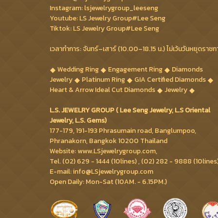
Instagram: lsjewelrygroup_leeseng
Youtube: LS Jewelry Group#Lee Seng
Tiktok: LS Jewelry Group#Lee Seng
เวลาทำการ: จันทร์–เสาร์ (10.00–18.15 น.) ไม่เว้นวันหยุดราชก
Wedding Ring
Engagement Ring
Diamonds
Jewelry
Platinum Ring
GIA Certified Diamonds
Heart & Arrow Ideal Cut Diamonds
Jewelry
L.S. JEWELRY GROUP ( Lee Seng Jewelry, L.S Oriental
Jewelry, L.S. Gems)
177-179, 191-193 Phrasumain road, Banglumpoo,
Phranakorn, Bangkok 10200 Thailand
Website: www.LSjewelrygroup.com,
Tel. (02) 629 - 1444 (10lines) , (02) 282 - 9888 (10lines
E-mail: info@LSjewelrygroup.com
Open Daily: Mon-Sat (10AM. - 6.15PM.)