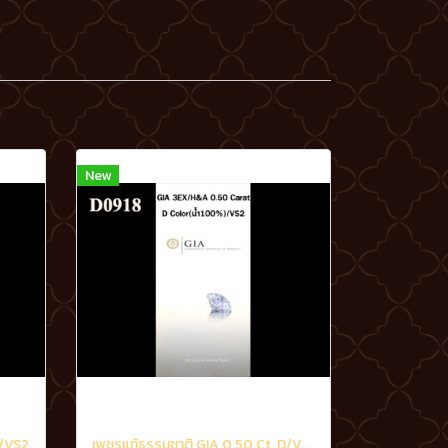
New
D/VS2
เพชรแท้ธรรมชาติ GIA 0.50 Ct. D/VS2