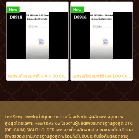
New
New
เพชรแท้ธรรมชาติ GIA 0.50 Ct. D/VS2
เพชรแท้ธรรมชาติ GIA 1.00 Ct. D/VS2
Lee Seng Jewelry ให้คุณมากกว่าเครื่องประดับ ผู้ผลิตเพชรคุณภาพ
สูงสุดโดยเฉพาะ Heart&Arrow โรงงานผู้ผลิตเพชรมาตรฐานสูงสุด DTC
(BELGIUM) SIGHTHOLDER เพชรทุกเม็ดผลิตจากประเทศเบลเยี่ยม จิวเวล
รีเพชรของเรามีมาตรฐานสูงสุด พร้อมทั้งใบรับประกันซื้อคืนตลอดอายุ