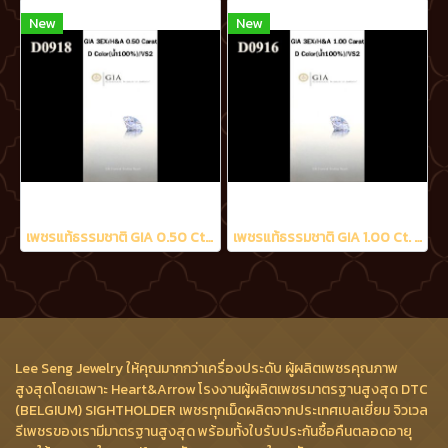
New
New
เพชรแท้ธรรมชาติ GIA 0.50 Ct. D/VS2
เพชรแท้ธรรมชาติ GIA 1.00 Ct. D/VS2
Lee Seng Jewelry ให้คุณมากกว่าเครื่องประดับ ผู้ผลิตเพชรคุณภาพ
สูงสุดโดยเฉพาะ Heart&Arrow โรงงานผู้ผลิตเพชรมาตรฐานสูงสุด DTC
(BELGIUM) SIGHTHOLDER เพชรทุกเม็ดผลิตจากประเทศเบลเยี่ยม จิวเวล
รีเพชรของเรามีมาตรฐานสูงสุด พร้อมทั้งใบรับประกันซื้อคืนตลอดอายุ