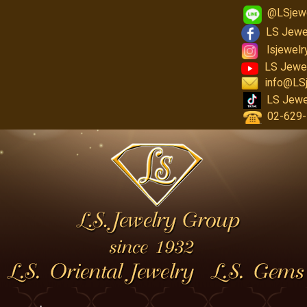
@LSjew
LS Jewe
lsjewel
LS Jewe
info@LS
LS Jewe
02-629-1