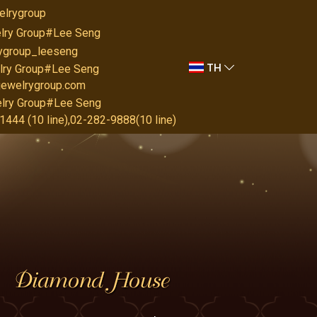
elrygroup
lry Group#Lee Seng
rygroup_leeseng
TH
lry Group#Lee Seng
jewelrygroup.com
lry Group#Lee Seng
444 (10 line),02-282-9888(10 line)