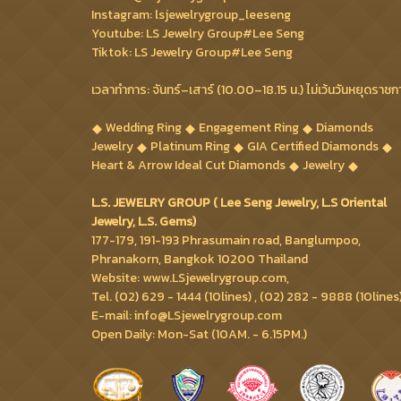
Instagram: lsjewelrygroup_leeseng
Youtube: LS Jewelry Group#Lee Seng
Tiktok: LS Jewelry Group#Lee Seng
เวลาทำการ: จันทร์–เสาร์ (10.00–18.15 น.) ไม่เว้นวันหยุดราชก
Wedding Ring
Engagement Ring
Diamonds
Jewelry
Platinum Ring
GIA Certified Diamonds
Heart & Arrow Ideal Cut Diamonds
Jewelry
L.S. JEWELRY GROUP ( Lee Seng Jewelry, L.S Oriental
Jewelry, L.S. Gems)
177-179, 191-193 Phrasumain road, Banglumpoo,
Phranakorn, Bangkok 10200 Thailand
Website: www.LSjewelrygroup.com,
Tel. (02) 629 - 1444 (10lines) , (02) 282 - 9888 (10lines
E-mail: info@LSjewelrygroup.com
Open Daily: Mon-Sat (10AM. - 6.15PM.)