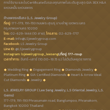
การใช้งาน และใบCertificateรับรองคุณภาพในระดับสูงสุด GIA 3EX H&A
แหวนหมั้น แหวนเพชร
ห้างเพชรหลีเสง (L.S. Jewelry Group)
ที่อยู่:
177-179, 191-193 ถนนพระสุเมรุ บางลำพู เขตพระนคร
กรุงเทพมหานคร 10200
โทร:
02-629-1444 (10 สาย),
โทรสาร:
02-629-1717
E-mail:
info@LSjewelrygroup.com
Facebook:
LS Jewelry Group
Line ID:
@LSjewelrygroup
Instagram:
lsjewelrygroup_leeseng
Lที่
อยู่: 177-roup
เวลาทำการ:
จันทร์–เสาร์ (10.00–18.15 น.) ไม่เว้นวันหยุดราชการ
Wedding Ring
Engagement Ring
Diamonds Jewelry
Platinum Ring
GIA Certified Diamonds
Heart & Arrow Ideal
Cut Diamonds
Jewelry
L.S. JEWELRY GROUP ( Lee Seng Jewelry, L.S Oriental Jewelry, L.S.
Gems)
177-179, 191-193 Phrasumain road, Banglumpoo, Phranakorn,
Bangkok 10200 Thailand