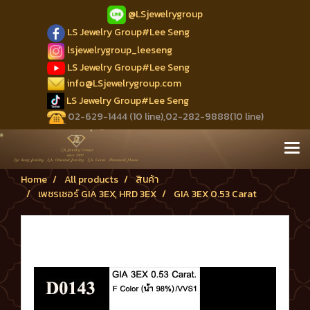
@LSjewelrygroup
LS Jewelry Group#Lee Seng
lsjewelrygroup_leeseng
LS Jewelry Group#Lee Seng
info@LSjewelrygroup.com
LS Jewelry Group#Lee Seng
02-629-1444 (10 line),02-282-9888(10 line)
Home
All products
สินค้า
เพชรเซอร์ GIA 3EX, HRD 3EX
GIA 3EX 0.53 Carat