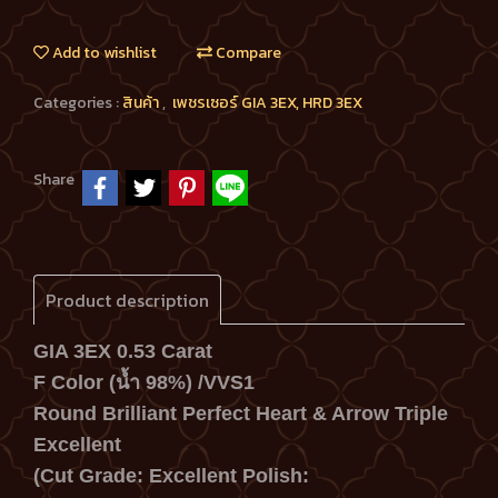
Add to wishlist
Compare
Categories :
สินค้า
,
เพชรเซอร์ GIA 3EX, HRD 3EX
Share
Product description
GIA 3EX 0.53 Carat
F Color (น้ำ 98%) /VVS1
Round Brilliant Perfect Heart & Arrow Triple
Excellent
(Cut Grade: Excellent Polish: