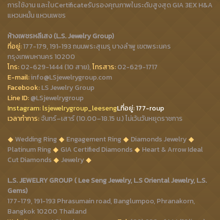
การใช้งาน และใบCertificateรับรองคุณภาพในระดับสูงสุด GIA 3EX H&A
แหวนหมั้น แหวนเพชร
ห้างเพชรหลีเสง (L.S. Jewelry Group)
ที่อยู่:
177-179, 191-193 ถนนพระสุเมรุ บางลำพู เขตพระนคร
กรุงเทพมหานคร 10200
โทร:
02-629-1444 (10 สาย),
โทรสาร:
02-629-1717
E-mail:
info@LSjewelrygroup.com
Facebook:
LS Jewelry Group
Line ID:
@LSjewelrygroup
Instagram:
lsjewelrygroup_leeseng
Lที่
อยู่: 177-roup
เวลาทำการ:
จันทร์–เสาร์ (10.00–18.15 น.) ไม่เว้นวันหยุดราชการ
Wedding Ring
Engagement Ring
Diamonds Jewelry
Platinum Ring
GIA Certified Diamonds
Heart & Arrow Ideal
Cut Diamonds
Jewelry
L.S. JEWELRY GROUP ( Lee Seng Jewelry, L.S Oriental Jewelry, L.S.
Gems)
177-179, 191-193 Phrasumain road, Banglumpoo, Phranakorn,
Bangkok 10200 Thailand