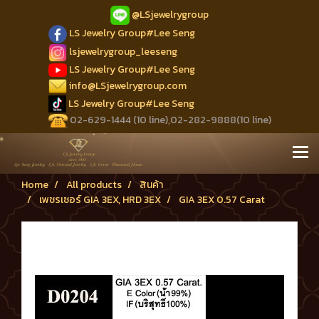
@LSjewelrygroup
LS Jewelry Group#Lee Seng
lsjewelrygroup_leeseng
LS Jewelry Group#Lee Seng
info@LSjewelrygroup.com
LS Jewelry Group#Lee Seng
02-629-1444 (10 line),02-282-9888(10 line)
Home
All products
สินค้า
เพชรเซอร์ GIA 3EX, HRD 3EX
GIA 3EX 0.57 Carat