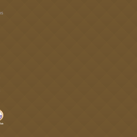
าร
4
t