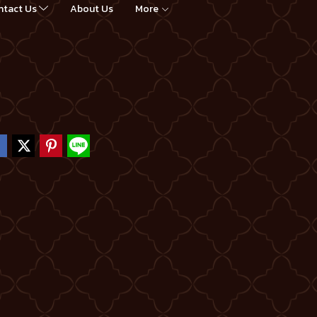
ntact Us
About Us
More