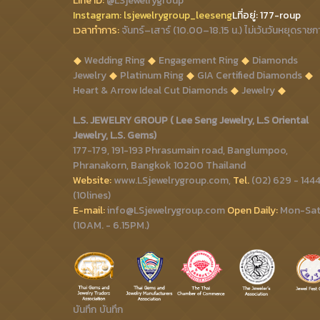
Line ID:
@LSjewelrygroup
Instagram:
lsjewelrygroup_leeseng
Lที่
อยู่: 177-roup
เวลาทำการ:
จันทร์–เสาร์ (10.00–18.15 น.) ไม่เว้นวันหยุดราชก
Wedding Ring
Engagement Ring
Diamonds
Jewelry
Platinum Ring
GIA Certified Diamonds
Heart & Arrow Ideal Cut Diamonds
Jewelry
L.S. JEWELRY GROUP ( Lee Seng Jewelry, L.S Oriental
Jewelry, L.S. Gems)
177-179, 191-193 Phrasumain road, Banglumpoo,
Phranakorn, Bangkok 10200 Thailand
Website:
www.LSjewelrygroup.com,
Tel.
(02) 629 - 144
(10lines)
E-mail:
info@LSjewelrygroup.com
Open Daily:
Mon-Sa
(10AM. - 6.15PM.)
บันทึก
บันทึก