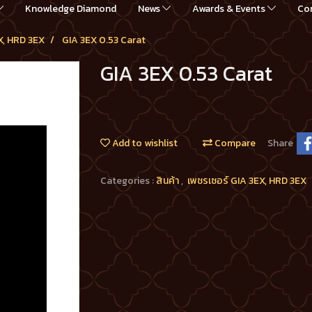
Knowledge Diamond
News
Awards & Events
Co
X, HRD 3EX
GIA 3EX 0.53 Carat
GIA 3EX 0.53 Carat
Add to wishlist
Compare
Share
Categories :
สินค้า
,
เพชรเซอร์ GIA 3EX, HRD 3EX