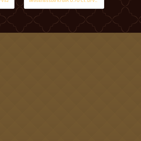
D/VS2
เพชรแท้ธรรมชาติ GIA 0.70 Ct. D/VS2