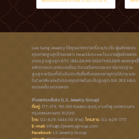
เพชรแท้ธรรมชาติ GIA 0.50 Ct. D/VS2
เพชร
Lee Seng Jewelry ให้คุณมากกว่าเครื่องประดับ ผู้ผลิตเพชร
คุณภาพสูงสุดโดยเฉพาะ Heart&Arrow โรงงานผู้ผลิตเพชร
มาตรฐานสูงสุด DTC (BELGIUM) SIGHTHOLDER เพชรทุกเม
ผลิตจากประเทศเบลเยี่ยม จิวเวลรีเพชรของเรามีมาตรฐาน
สูงสุด พร้อมทั้งใบรับประกันซื้อคืนตลอดอายุการใช้งาน และ
ใบCertificateรับรองคุณภาพในระดับสูงสุด GIA 3EX H&A
แหวนหมั้น แหวนเพชร
ห้างเพชรหลีเสง (L.S. Jewelry Group)
ที่อยู่:
177-179, 191-193 ถนนพระสุเมรุ บางลำพู เขตพระนคร
กรุงเทพมหานคร 10200
โทร:
02-629-1444 (10 สาย),
โทรสาร:
02-629-1717
E-mail:
info@LSjewelrygroup.com
Facebook:
LS Jewelry Group