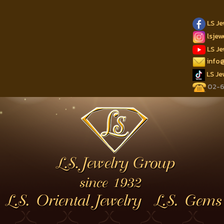
LS J
lsje
LS J
info
LS J
02-62