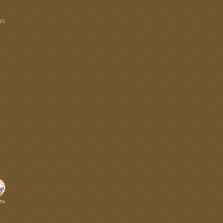
าร
4
t