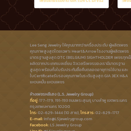
เพชรแท้ธรรมชาติ GIA 1.04 Ct. D/VS2
เพชร
Lee Seng Jewelry ให้คุณมากกว่าเครื่องประดับ ผู้ผลิตเพชร
คุณภาพสูงสุดโดยเฉพาะ Heart&Arrow โรงงานผู้ผลิตเพชร
มาตรฐานสูงสุด DTC (BELGIUM) SIGHTHOLDER เพชรทุกเม
ผลิตจากประเทศเบลเยี่ยม จิวเวลรีเพชรของเรามีมาตรฐาน
สูงสุด พร้อมทั้งใบรับประกันซื้อคืนตลอดอายุการใช้งาน และ
ใบCertificateรับรองคุณภาพในระดับสูงสุด GIA 3EX H&A
แหวนหมั้น แหวนเพชร
ห้างเพชรหลีเสง (L.S. Jewelry Group)
ที่อยู่:
177-179, 191-193 ถนนพระสุเมรุ บางลำพู เขตพระนคร
กรุงเทพมหานคร 10200
โทร:
02-629-1444 (10 สาย),
โทรสาร:
02-629-1717
E-mail:
info@LSjewelrygroup.com
Facebook:
LS Jewelry Group