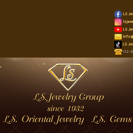
LS J
lsje
LS J
info
LS J
02-62