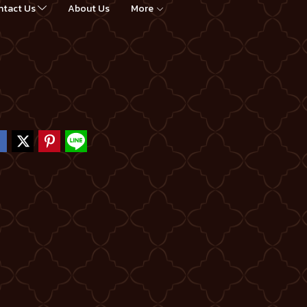
ntact Us
About Us
More