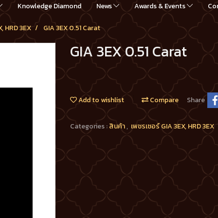
Knowledge Diamond
News
Awards & Events
Co
X, HRD 3EX
GIA 3EX 0.51 Carat
GIA 3EX 0.51 Carat
Add to wishlist
Compare
Share
Categories :
สินค้า
,
เพชรเซอร์ GIA 3EX, HRD 3EX