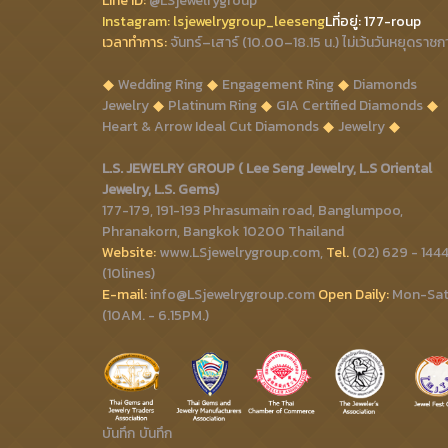
Line ID:
@LSjewelrygroup
Instagram:
lsjewelrygroup_leeseng
Lที่
อยู่: 177-roup
เวลาทำการ:
จันทร์–เสาร์ (10.00–18.15 น.) ไม่เว้นวันหยุดราชก
Wedding Ring
Engagement Ring
Diamonds
Jewelry
Platinum Ring
GIA Certified Diamonds
Heart & Arrow Ideal Cut Diamonds
Jewelry
L.S. JEWELRY GROUP ( Lee Seng Jewelry, L.S Oriental
Jewelry, L.S. Gems)
177-179, 191-193 Phrasumain road, Banglumpoo,
Phranakorn, Bangkok 10200 Thailand
Website:
www.LSjewelrygroup.com,
Tel.
(02) 629 - 144
(10lines)
E-mail:
info@LSjewelrygroup.com
Open Daily:
Mon-Sa
(10AM. - 6.15PM.)
บันทึก
บันทึก