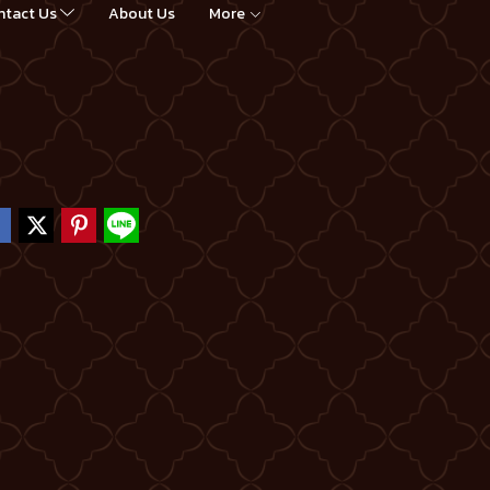
ntact Us
About Us
More