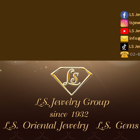
LS J
lsje
LS J
info
LS J
02-62