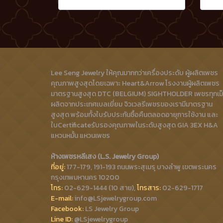
Lee Seng Jewelry ให้คุณมากกว่าเครื่องประดับ ผู้ผลิตเพชร
คุณภาพสูงสุดโดยเฉพาะ Heart&Arrow โรงงานผู้ผลิตเพชร
มาตรฐานสูงสุด DTC (BELGIUM) SIGHTHOLDER เพชรทุกเม
ผลิตจากประเทศเบลเยี่ยม จิวเวลรีเพชรของเรามีมาตรฐาน
สูงสุด พร้อมทั้งใบรับประกันซื้อคืนตลอดอายุการใช้งาน และ
ใบCertificateรับรองคุณภาพในระดับสูงสุด GIA 3EX H&A
แหวนหมั้น แหวนเพชร
ห้างเพชรหลีเสง (L.S. Jewelry Group)
ที่อยู่:
177-179, 191-193 ถนนพระสุเมรุ บางลำพู เขตพระนคร
กรุงเทพมหานคร 10200
โทร:
02-629-1444 (10 สาย),
โทรสาร:
02-629-1717
E-mail:
info@LSjewelrygroup.com
Facebook:
LS Jewelry Group
Line ID:
@LSjewelrygroup