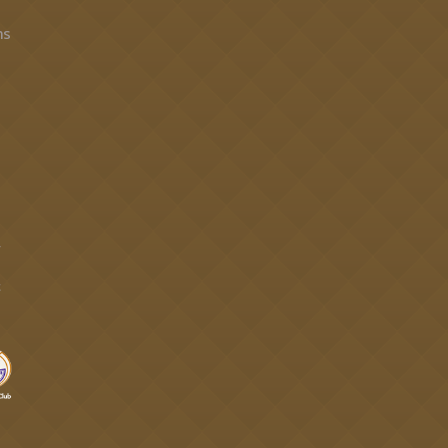
าร
4
t