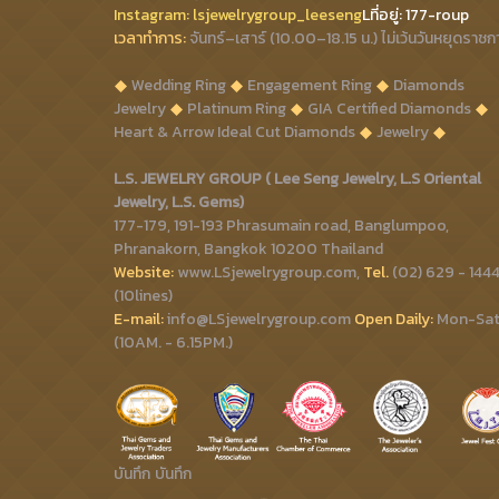
Instagram:
lsjewelrygroup_leeseng
Lที่
อยู่: 177-roup
เวลาทำการ:
จันทร์–เสาร์ (10.00–18.15 น.) ไม่เว้นวันหยุดราชก
Wedding Ring
Engagement Ring
Diamonds
Jewelry
Platinum Ring
GIA Certified Diamonds
Heart & Arrow Ideal Cut Diamonds
Jewelry
L.S. JEWELRY GROUP ( Lee Seng Jewelry, L.S Oriental
Jewelry, L.S. Gems)
177-179, 191-193 Phrasumain road, Banglumpoo,
Phranakorn, Bangkok 10200 Thailand
Website:
www.LSjewelrygroup.com,
Tel.
(02) 629 - 144
(10lines)
E-mail:
info@LSjewelrygroup.com
Open Daily:
Mon-Sa
(10AM. - 6.15PM.)
บันทึก
บันทึก