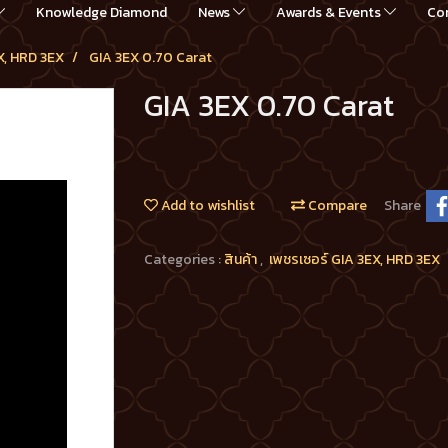
Knowledge Diamond
News
Awards & Events
Co
X, HRD 3EX
GIA 3EX 0.70 Carat
GIA 3EX 0.70 Carat
Add to wishlist
Compare
Share
Categories :
สินค้า
,
เพชรเซอร์ GIA 3EX, HRD 3EX