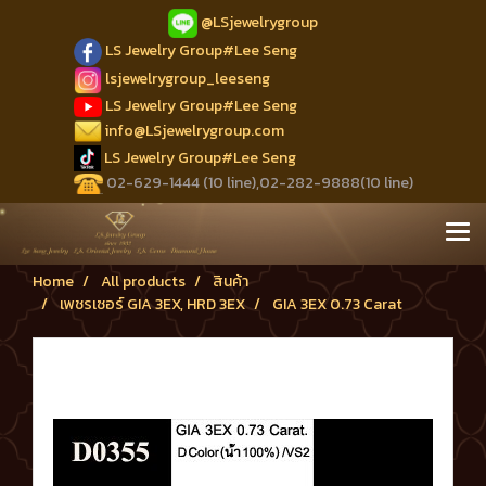
@LSjewelrygroup
LS Jewelry Group#Lee Seng
lsjewelrygroup_leeseng
LS Jewelry Group#Lee Seng
info@LSjewelrygroup.com
LS Jewelry Group#Lee Seng
02-629-1444 (10 line),02-282-9888(10 line)
Home
All products
สินค้า
เพชรเซอร์ GIA 3EX, HRD 3EX
GIA 3EX 0.73 Carat