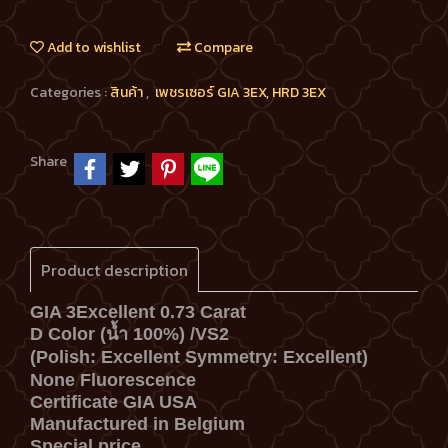
Add to wishlist
Compare
Categories :
สินค้า
,
เพชรเซอร์ GIA 3EX, HRD 3EX
Share
Product description
GIA 3Excellent 0.73 Carat
D Color (น้ำ 100%) /VS2
(Polish: Excellent Symmetry: Excellent)
None Fluorescence
Certificate GIA USA
Manufactured in Belgium
Special price