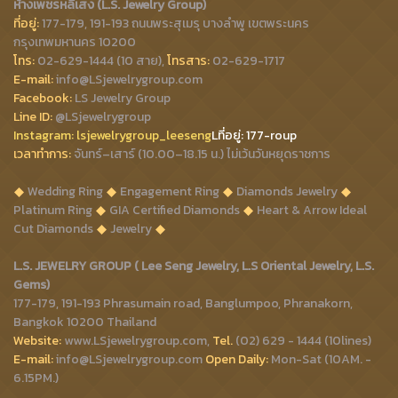
ห้างเพชรหลีเสง (L.S. Jewelry Group)
ที่อยู่:
177-179, 191-193 ถนนพระสุเมรุ บางลำพู เขตพระนคร
กรุงเทพมหานคร 10200
โทร:
02-629-1444 (10 สาย),
โทรสาร:
02-629-1717
E-mail:
info@LSjewelrygroup.com
Facebook:
LS Jewelry Group
Line ID:
@LSjewelrygroup
Instagram:
lsjewelrygroup_leeseng
Lที่
อยู่: 177-roup
เวลาทำการ:
จันทร์–เสาร์ (10.00–18.15 น.) ไม่เว้นวันหยุดราชการ
Wedding Ring
Engagement Ring
Diamonds Jewelry
Platinum Ring
GIA Certified Diamonds
Heart & Arrow Ideal
Cut Diamonds
Jewelry
L.S. JEWELRY GROUP ( Lee Seng Jewelry, L.S Oriental Jewelry, L.S.
Gems)
177-179, 191-193 Phrasumain road, Banglumpoo, Phranakorn,
Bangkok 10200 Thailand
Website:
www.LSjewelrygroup.com,
Tel.
(02) 629 - 1444 (10lines)
E-mail:
info@LSjewelrygroup.com
Open Daily:
Mon-Sat (10AM. -
6.15PM.)