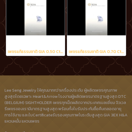
เพชรแท้ธรรมชาติ GIA 0.50 Ct. D/VS2
เพชรแท้ธรรมชาติ GIA 0.70 Ct. D/VS2
Lee Seng Jewelry ให้คุณมากกว่าเครื่องประดับ ผู้ผลิตเพชรคุณภาพ
สูงสุดโดยเฉพาะ Heart&Arrow โรงงานผู้ผลิตเพชรมาตรฐานสูงสุด DTC
(BELGIUM) SIGHTHOLDER เพชรทุกเม็ดผลิตจากประเทศเบลเยี่ยม จิวเวล
รีเพชรของเรามีมาตรฐานสูงสุด พร้อมทั้งใบรับประกันซื้อคืนตลอดอายุ
การใช้งาน และใบCertificateรับรองคุณภาพในระดับสูงสุด GIA 3EX H&A
แหวนหมั้น แหวนเพชร