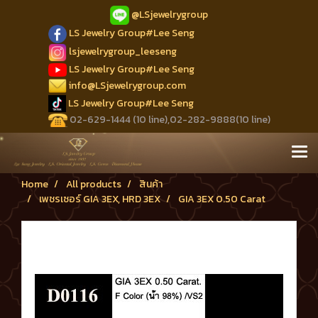
@LSjewelrygroup
LS Jewelry Group#Lee Seng
lsjewelrygroup_leeseng
LS Jewelry Group#Lee Seng
info@LSjewelrygroup.com
LS Jewelry Group#Lee Seng
02-629-1444 (10 line),02-282-9888(10 line)
Home
All products
สินค้า
เพชรเซอร์ GIA 3EX, HRD 3EX
GIA 3EX 0.50 Carat