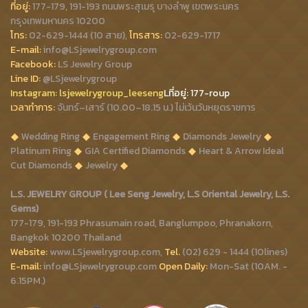
ที่อยู่:
177-179, 191-193 ถนนพระสุเมรุ บางลำพู เขตพระนคร
กรุงเทพมหานคร 10200
โทร:
02-629-1444 (10 สาย),
โทรสาร:
02-629-1717
E-mail:
info@LSjewelrygroup.com
Facebook:
LS Jewelry Group
Line ID:
@LSjewelrygroup
Instagram:
lsjewelrygroup_leeseng
Lที่
อยู่: 177-roup
เวลาทำการ:
จันทร์–เสาร์ (10.00–18.15 น.) ไม่เว้นวันหยุดราชการ
Wedding Ring
Engagement Ring
Diamonds Jewelry
Platinum Ring
GIA Certified Diamonds
Heart & Arrow Ideal
Cut Diamonds
Jewelry
L.S. JEWELRY GROUP ( Lee Seng Jewelry, L.S Oriental Jewelry, L.S.
Gems)
177-179, 191-193 Phrasumain road, Banglumpoo, Phranakorn,
Bangkok 10200 Thailand
Website:
www.LSjewelrygroup.com,
Tel.
(02) 629 - 1444 (10lines)
E-mail:
info@LSjewelrygroup.com
Open Daily:
Mon-Sat (10AM. -
6.15PM.)