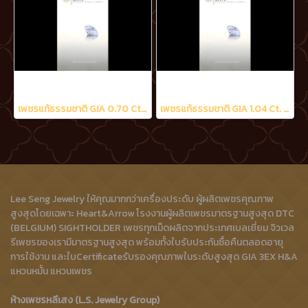
เพชรแท้ธรรมชาติ GIA 0.70 Ct. D/VS2
เพชรแท้ธรรมชาติ GIA 1.04 Ct. D/VS2
Lee Seng Jewelry ให้คุณมากกว่าเครื่องประดับ ผู้ผลิตเพชรคุณภาพ
สูงสุดโดยเฉพาะ Heart&Arrow โรงงานผู้ผลิตเพชรมาตรฐานสูงสุด DTC
(BELGIUM) SIGHTHOLDER เพชรทุกเม็ดผลิตจากประเทศเบลเยี่ยม จิวเวล
รีเพชรของเรามีมาตรฐานสูงสุด พร้อมทั้งใบรับประกันซื้อคืนตลอดอายุ
การใช้งาน และใบCertificateรับรองคุณภาพในระดับสูงสุด GIA 3EX H&A
แหวนหมั้น แหวนเพชร
ห้างเพชรหลีเสง (L.S. Jewelry Group)