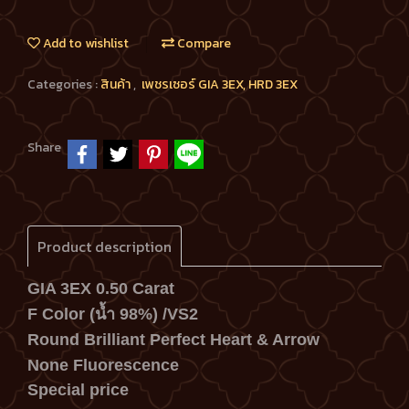
Add to wishlist
Compare
Categories :
สินค้า
,
เพชรเซอร์ GIA 3EX, HRD 3EX
Share
Product description
GIA 3EX 0.50 Carat
F Color (น้ำ 98%) /VS2
Round Brilliant
Perfect Heart & Arrow
None Fluorescence
Special price