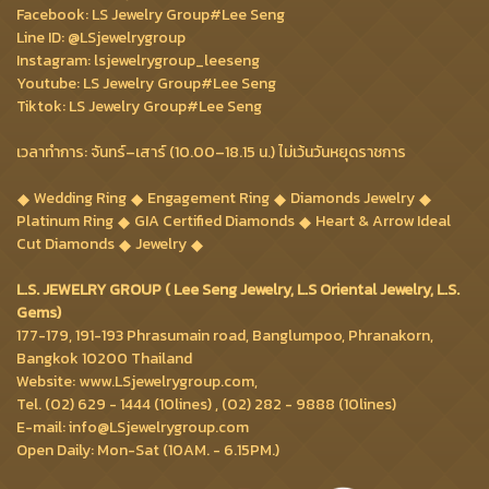
Facebook: LS Jewelry Group#Lee Seng
Line ID: @LSjewelrygroup
Instagram: lsjewelrygroup_leeseng
Youtube: LS Jewelry Group#Lee Seng
Tiktok: LS Jewelry Group#Lee Seng
เวลาทำการ: จันทร์–เสาร์ (10.00–18.15 น.) ไม่เว้นวันหยุดราชการ
Wedding Ring
Engagement Ring
Diamonds Jewelry
Platinum Ring
GIA Certified Diamonds
Heart & Arrow Ideal
Cut Diamonds
Jewelry
L.S. JEWELRY GROUP ( Lee Seng Jewelry, L.S Oriental Jewelry, L.S.
Gems)
177-179, 191-193 Phrasumain road, Banglumpoo, Phranakorn,
Bangkok 10200 Thailand
Website: www.LSjewelrygroup.com,
Tel. (02) 629 - 1444 (10lines) , (02) 282 - 9888 (10lines)
E-mail: info@LSjewelrygroup.com
Open Daily: Mon-Sat (10AM. - 6.15PM.)