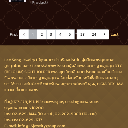
(Product)
…
First
1
2
3
4
5
23
24
Last
Lee Seng Jewelry ให้คุณมากกว่าเครื่องประดับ ผู้ผลิตเพชรคุณภาพ
สูงสุดโดยเฉพาะ Heart&Arrow โรงงานผู้ผลิตเพชรมาตรฐานสูงสุด DTC
(BELGIUM) SIGHTHOLDER เพชรทุกเม็ดผลิตจากประเทศเบลเยี่ยม จิวเวล
รีเพชรของเรามีมาตรฐานสูงสุด พร้อมทั้งใบรับประกันซื้อคืนตลอดอายุ
การใช้งาน และใบCertificateรับรองคุณภาพในระดับสูงสุด GIA 3EX H&A
แหวนหมั้น แหวนเพชร
ที่อยู่: 177-179, 191-193 ถนนพระสุเมรุ บางลำพู เขตพระนคร
กรุงเทพมหานคร 10200
โทร: 02-629-1444 (10 สาย) , 02-282-9888 (10 สาย)
โทรสาร: 02-629-1717
E-mail: info@LSjewelrygroup.com