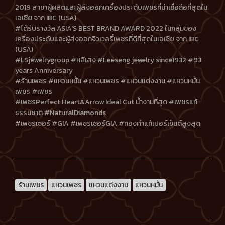
2019 สาขาผู้ผลิตและผู้ส่งออกเครื่องประดับเพชรที่น่าเชื่อถือที่สุดใน
เอเชีย จาก IBC (USA)
#ได้รับรางวัล ASIA'S BEST BRAND AWARD 2022 ในกลุ่มของ
เครื่องประดับและผู้ส่งออกจิวเวลรี่เพชรที่ดีที่สุดในเอเชีย จาก IBC
(USA)
#LSjewelrygroup #หลีเสง #Leeseng jewelry since1932 #93
years Anniversary
#ร้านเพชร #แหวนหมั้น #แหวนเพชร #แหวนแต่งงาน #แหวนหมั้น
เพชร #เพชร
#เพชรPerfect Heart&Arrow Ideal Cut น้ำงามที่สุด #เพชรแท้
ธรรมชาติ #NaturalDiamonds
#เพชรเซอร์ #GIA #เพชรเซอร์GIA #ทองคำแท้เปอร์เซ็นต์สูงสุด
ร้านเพชร
แหวนเพชร
แหวนแต่งงาน
แหวนหมั้น