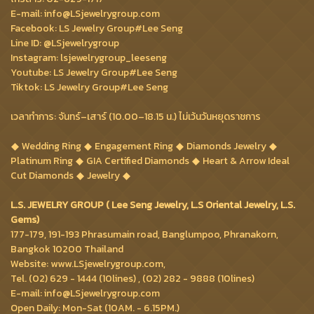
E-mail: info@LSjewelrygroup.com
Facebook: LS Jewelry Group#Lee Seng
Line ID: @LSjewelrygroup
Instagram: lsjewelrygroup_leeseng
Youtube: LS Jewelry Group#Lee Seng
Tiktok: LS Jewelry Group#Lee Seng
เวลาทำการ: จันทร์–เสาร์ (10.00–18.15 น.) ไม่เว้นวันหยุดราชการ
Wedding Ring
Engagement Ring
Diamonds Jewelry
Platinum Ring
GIA Certified Diamonds
Heart & Arrow Ideal
Cut Diamonds
Jewelry
L.S. JEWELRY GROUP ( Lee Seng Jewelry, L.S Oriental Jewelry, L.S.
Gems)
177-179, 191-193 Phrasumain road, Banglumpoo, Phranakorn,
Bangkok 10200 Thailand
Website: www.LSjewelrygroup.com,
Tel. (02) 629 - 1444 (10lines) , (02) 282 - 9888 (10lines)
E-mail: info@LSjewelrygroup.com
Open Daily: Mon-Sat (10AM. - 6.15PM.)