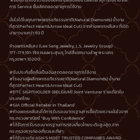
พร้อมการรับประกันรับซื้อคืน/แลกเปลี่ยน ตลอดอายุการใช้งาน และ
การ Service ชั้นเลิศตลอดอายุการใช้งาน
มั่นใจได้ในคุณภาพเพชรแท้ธรรมชาติ(Natural Diamonds) น้ำงาม
ที่สุด(Perfect Heart&Arrow Ideal Cut) จากห้างเพชรหลีเสง ที่เปิด
มายาวนานกว่า 93 ปี
ห้างเพชรหลีเสง (Lee Seng Jewelry, L.S. Jewelry Group)
177-179,191-193 ถนนพระสุเมรุ ใกล้สี่แยกบางลำพู พระนคร
กรุงเทพฯ 10200
#รับประกันซื้อคืนเป็นเงินสดตลอดอายุการใช้งาน
#โรงงานผู้ผลิตเพชรแท้ธรรมชาติ(Natural Diamonds) น้ำงาม
ที่สุด(Perfect Heart&Arrow Ideal Cut)
#DTC SIGHTHOLDER (BELGIUM) Joint Venturer รายเดียวใน
ประเทศไทย
#GIA Official Retailer in Thailand
#ห้างเพชรหลีเสงได้การรับรองมาตรฐานการซื้อด้วยความมั่นใจจาก
กระทรวงพาณิชย์ “Buy With Confidence”
#ได้รับการรับรองมาตรฐานการท่องเที่ยวไทยระดับสูงสุด จาก
กระทรวงการท่องเที่ยวและกีฬา
#ได้รับรางวัล ASIA'S MOST TRUSTED COMPANIES AWARD