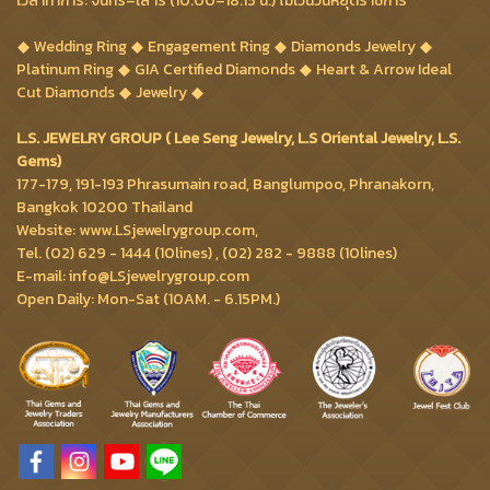
เวลาทำการ: จันทร์–เสาร์ (10.00–18.15 น.) ไม่เว้นวันหยุดราชการ
Wedding Ring
Engagement Ring
Diamonds Jewelry
Platinum Ring
GIA Certified Diamonds
Heart & Arrow Ideal
Cut Diamonds
Jewelry
L.S. JEWELRY GROUP ( Lee Seng Jewelry, L.S Oriental Jewelry, L.S.
Gems)
177-179, 191-193 Phrasumain road, Banglumpoo, Phranakorn,
Bangkok 10200 Thailand
Website: www.LSjewelrygroup.com,
Tel. (02) 629 - 1444 (10lines) , (02) 282 - 9888 (10lines)
E-mail: info@LSjewelrygroup.com
Open Daily: Mon-Sat (10AM. - 6.15PM.)