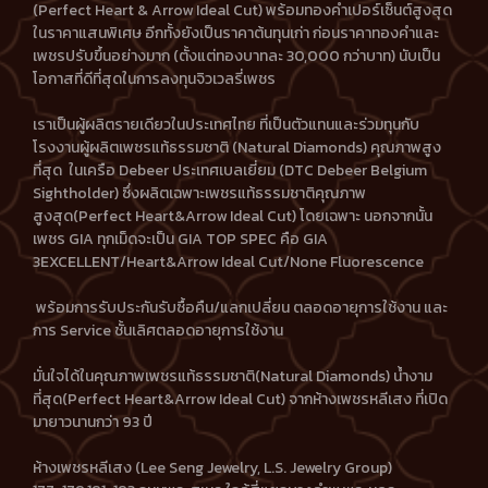
(Perfect Heart & Arrow Ideal Cut) พร้อมทองคำเปอร์เซ็นต์สูงสุด
ในราคาแสนพิเศษ อีกทั้งยังเป็นราคาต้นทุนเก่า ก่อนราคาทองคำและ
เพชรปรับขึ้นอย่างมาก (ตั้งแต่ทองบาทละ 30,000 กว่าบาท) นับเป็น
โอกาสที่ดีที่สุดในการลงทุนจิวเวลรี่เพชร
เราเป็นผู้ผลิตรายเดียวในประเทศไทย ที่เป็นตัวแทนและร่วมทุนกับ
โรงงานผู้ผลิตเพชรแท้ธรรมชาติ (Natural Diamonds) คุณภาพสูง
ที่สุด ในเครือ Debeer ประเทศเบลเยี่ยม (DTC Debeer Belgium
Sightholder) ซึ่งผลิตเฉพาะเพชรแท้ธรรมชาติคุณภาพ
สูงสุด(Perfect Heart&Arrow Ideal Cut) โดยเฉพาะ นอกจากนั้น
เพชร GIA ทุกเม็ดจะเป็น GIA TOP SPEC คือ GIA
3EXCELLENT/Heart&Arrow Ideal Cut/None Fluorescence
พร้อมการรับประกันรับซื้อคืน/แลกเปลี่ยน ตลอดอายุการใช้งาน และ
การ Service ชั้นเลิศตลอดอายุการใช้งาน
มั่นใจได้ในคุณภาพเพชรแท้ธรรมชาติ(Natural Diamonds) น้ำงาม
ที่สุด(Perfect Heart&Arrow Ideal Cut) จากห้างเพชรหลีเสง ที่เปิด
มายาวนานกว่า 93 ปี
ห้างเพชรหลีเสง (Lee Seng Jewelry, L.S. Jewelry Group)