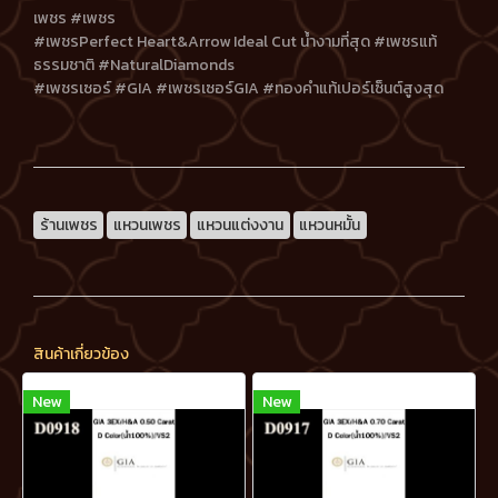
เพชร #เพชร
#เพชรPerfect Heart&Arrow Ideal Cut น้ำงามที่สุด #เพชรแท้
ธรรมชาติ #NaturalDiamonds
#เพชรเซอร์ #GIA #เพชรเซอร์GIA #ทองคำแท้เปอร์เซ็นต์สูงสุด
ร้านเพชร
แหวนเพชร
แหวนแต่งงาน
แหวนหมั้น
สินค้าเกี่ยวข้อง
New
New