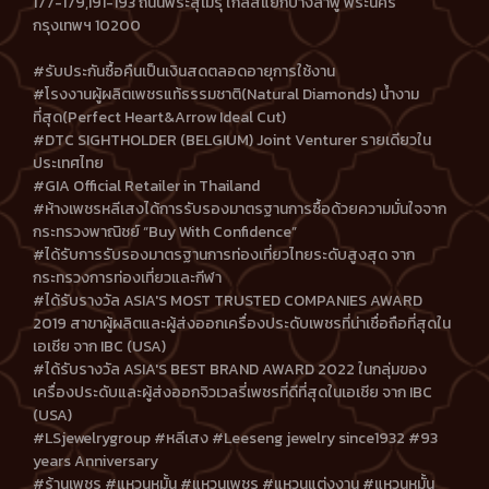
177-179,191-193 ถนนพระสุเมรุ ใกล้สี่แยกบางลำพู พระนคร
กรุงเทพฯ 10200
#รับประกันซื้อคืนเป็นเงินสดตลอดอายุการใช้งาน
#โรงงานผู้ผลิตเพชรแท้ธรรมชาติ(Natural Diamonds) น้ำงาม
ที่สุด(Perfect Heart&Arrow Ideal Cut)
#DTC SIGHTHOLDER (BELGIUM) Joint Venturer รายเดียวใน
ประเทศไทย
#GIA Official Retailer in Thailand
#ห้างเพชรหลีเสงได้การรับรองมาตรฐานการซื้อด้วยความมั่นใจจาก
กระทรวงพาณิชย์ “Buy With Confidence”
#ได้รับการรับรองมาตรฐานการท่องเที่ยวไทยระดับสูงสุด จาก
กระทรวงการท่องเที่ยวและกีฬา
#ได้รับรางวัล ASIA'S MOST TRUSTED COMPANIES AWARD
2019 สาขาผู้ผลิตและผู้ส่งออกเครื่องประดับเพชรที่น่าเชื่อถือที่สุดใน
เอเชีย จาก IBC (USA)
#ได้รับรางวัล ASIA'S BEST BRAND AWARD 2022 ในกลุ่มของ
เครื่องประดับและผู้ส่งออกจิวเวลรี่เพชรที่ดีที่สุดในเอเชีย จาก IBC
(USA)
#LSjewelrygroup #หลีเสง #Leeseng jewelry since1932 #93
years Anniversary
#ร้านเพชร #แหวนหมั้น #แหวนเพชร #แหวนแต่งงาน #แหวนหมั้น