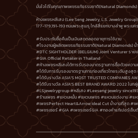
มั่นใจได้ในคุณภาพเพชรแท้ธรรมชาติ(Natural Diamonds) น้
ห้างเพชรหลีเสง (Lee Seng Jewelry, L.S. Jewelry Group)
177-179,191-193 ถนนพระสุเมรุ ใกล้สี่แยกบางลำพู พระน
#รับประกันซื้อคืนเป็นเงินสดตลอดอายุการใช้งาน
#โรงงานผู้ผลิตเพชรแท้ธรรมชาติ(Natural Diamonds) น้ำ
#DTC SIGHTHOLDER (BELGIUM) Joint Venturer รายเ
#GIA Official Retailer in Thailand
#ห้างเพชรหลีเสงได้การรับรองมาตรฐานการซื้อด้วยความม
#ได้รับการรับรองมาตรฐานการท่องเที่ยวไทยระดับสูงสุด 
#ได้รับรางวัล ASIA'S MOST TRUSTED COMPANIES AWARD 20
#ได้รับรางวัล ASIA'S BEST BRAND AWARD 2022 ในกลุ่มของ
#LSjewelrygroup #หลีเสง #Leeseng jewelry since19
#ร้านเพชร #แหวนหมั้น #แหวนเพชร #แหวนแต่งงาน #แห
#เพชรPerfect Heart&Arrow Ideal Cut น้ำงามที่สุด #
#เพชรเซอร์ #GIA #เพชรเซอร์GIA #ทองคำแท้เปอร์เซ็นต์