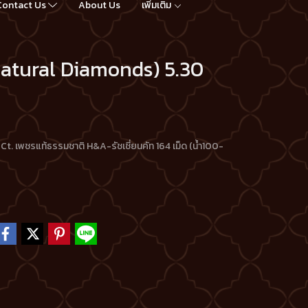
Contact Us
About Us
เพิ่มเติม
Natural Diamonds) 5.30
Ct. เพชรแท้ธรรมชาติ H&A-รัชเชี่ยนคัท 164 เม็ด (น้ำ100-