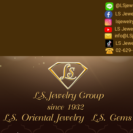
@LSjew
LS Jewe
lsjewel
LS Jewe
info@LS
LS Jewe
02-629-1