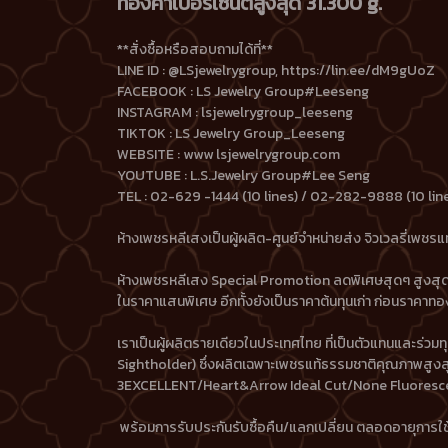
ทองคำเปอร์เซ็นต์สูงสุด 31.300 g.
**สั่งซื้อหรือสอบถามได้ที่**
LINE ID : @LSjewelrygroup, https://lin.ee/dM9gUoZ
FACEBOOK : LS Jewelry Group#Leeseng
INSTAGRAM : lsjewelrygroup_leeseng
TIKTOK : LS Jewelry Group_Leeseng
WEBSITE : www lsjewelrygroup.com
YOUTUBE : L.S.Jewelry Group#Lee Seng
TEL : 02-629 -1444 (10 lines) / 02-282-9888 (10 lin
ห้างเพชรหลีเสงเป็นผู้ผลิต-ศูนย์จำหน่ายส่ง จิวเวลรี่เพ
ห้างเพชรหลีเสง Special Promotion ลดพิเศษสุดๆ สูงสุด 
ในราคาแสนพิเศษ อีกทั้งยังเป็นราคาต้นทุนเก่า ก่อนราคาทอ
เราเป็นผู้ผลิตรายเดียวในประเทศไทย ที่เป็นตัวแทนและร่
Sightholder) ซึ่งผลิตเฉพาะเพชรแท้ธรรมชาติคุณภาพสูงส
3EXCELLENT/Heart&Arrow Ideal Cut/None Fluoresc
พร้อมการรับประกันรับซื้อคืน/แลกเปลี่ยน ตลอดอายุการใช