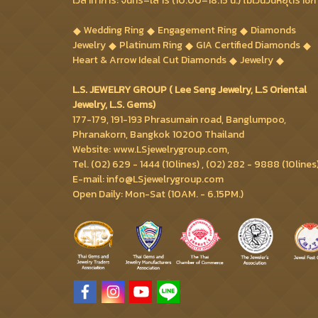
เวลาทำการ: จันทร์–เสาร์ (10.00–18.15 น.) ไม่เว้นวันหยุดราชก
Wedding Ring
Engagement Ring
Diamonds
Jewelry
Platinum Ring
GIA Certified Diamonds
Heart & Arrow Ideal Cut Diamonds
Jewelry
L.S. JEWELRY GROUP ( Lee Seng Jewelry, L.S Oriental
Jewelry, L.S. Gems)
177-179, 191-193 Phrasumain road, Banglumpoo,
Phranakorn, Bangkok 10200 Thailand
Website: www.LSjewelrygroup.com,
Tel. (02) 629 - 1444 (10lines) , (02) 282 - 9888 (10lines
E-mail: info@LSjewelrygroup.com
Open Daily: Mon-Sat (10AM. - 6.15PM.)