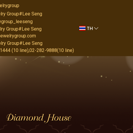
elrygroup
lry Group#Lee Seng
rygroup_leeseng
TH
lry Group#Lee Seng
jewelrygroup.com
lry Group#Lee Seng
444 (10 line),02-282-9888(10 line)