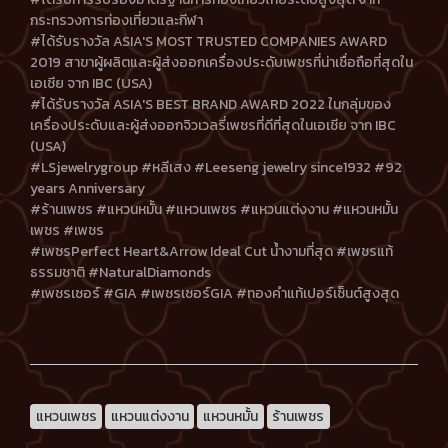
กระทรวงการท่องเที่ยวและกีฬา
#ได้รับรางวัล ASIA'S MOST TRUSTED COMPANIES AWARD
2019 สาขาผู้ผลิตและผู้ส่งออกเครื่องประดับเพชรที่น่าเชื่อถือที่สุดใน
เอเชีย จาก IBC (USA)
#ได้รับรางวัล ASIA'S BEST BRAND AWARD 2022 ในกลุ่มของ
เครื่องประดับและผู้ส่งออกจิวเวลรี่เพชรที่ดีที่สุดในเอเชีย จาก IBC
(USA)
#LSjewelrygroup #หลีเสง #Leeseng jewelry since1932 #92
years Anniversary
#ร้านเพชร #แหวนหมั้น #แหวนเพชร #แหวนแต่งงาน #แหวนหมั้น
เพชร #เพชร
#เพชรPerfect Heart&Arrow Ideal Cut น้ำงามที่สุด #เพชรแท้
ธรรมชาติ #NaturalDiamonds
#เพชรเซอร์ #GIA #เพชรเซอร์GIA #ทองคำแท้เปอร์เซ็นต์สูงสุด
แหวนเพชร
แหวนแต่งงาน
แหวนหมั้น
ร้านเพชร