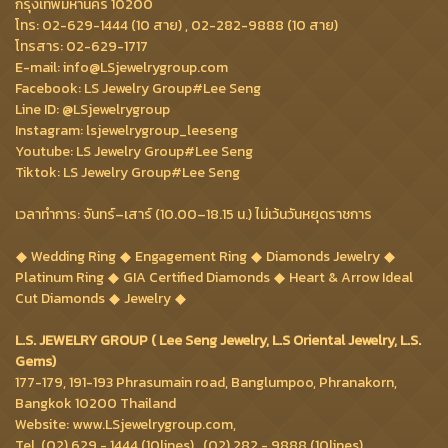
กรุงเทพมหานคร 10200
โทร: 02-629-1444 (10 สาย) , 02-282-9888 (10 สาย)
โทรสาร: 02-629-1717
E-mail: info@LSjewelrygroup.com
Facebook: LS Jewelry Group#Lee Seng
Line ID: @LSjewelrygroup
Instagram: lsjewelrygroup_leeseng
Youtube: LS Jewelry Group#Lee Seng
Tiktok: LS Jewelry Group#Lee Seng
เวลาทำการ: จันทร์–เสาร์ (10.00–18.15 น.) ไม่เว้นวันหยุดราชการ
Wedding Ring
Engagement Ring
Diamonds Jewelry
Platinum Ring
GIA Certified Diamonds
Heart & Arrow Ideal
Cut Diamonds
Jewelry
L.S. JEWELRY GROUP ( Lee Seng Jewelry, L.S Oriental Jewelry, L.S.
Gems)
177-179, 191-193 Phrasumain road, Banglumpoo, Phranakorn,
Bangkok 10200 Thailand
Website: www.LSjewelrygroup.com,
Tel. (02) 629 - 1444 (10lines) , (02) 282 - 9888 (10lines)