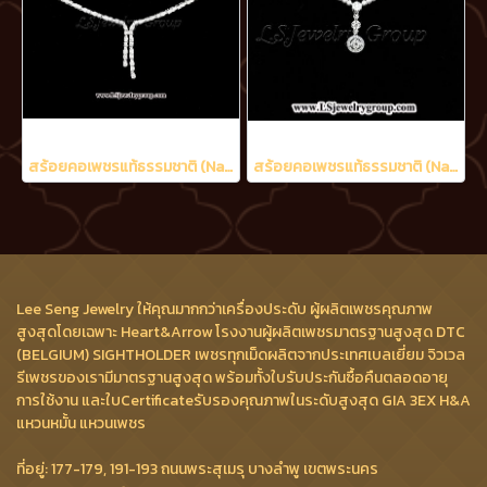
สร้อยคอเพชรแท้ธรรมชาติ (Natural Diamonds) 1.70 Ct.
สร้อยคอเพชรแท้ธรรมชาติ (Natural Diamonds) 1.30 Ct.
Lee Seng Jewelry ให้คุณมากกว่าเครื่องประดับ ผู้ผลิตเพชรคุณภาพ
สูงสุดโดยเฉพาะ Heart&Arrow โรงงานผู้ผลิตเพชรมาตรฐานสูงสุด DTC
(BELGIUM) SIGHTHOLDER เพชรทุกเม็ดผลิตจากประเทศเบลเยี่ยม จิวเวล
รีเพชรของเรามีมาตรฐานสูงสุด พร้อมทั้งใบรับประกันซื้อคืนตลอดอายุ
การใช้งาน และใบCertificateรับรองคุณภาพในระดับสูงสุด GIA 3EX H&A
แหวนหมั้น แหวนเพชร
ที่อยู่: 177-179, 191-193 ถนนพระสุเมรุ บางลำพู เขตพระนคร