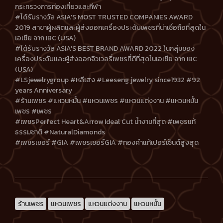
กระทรวงการท่องเที่ยวและกีฬา
#ได้รับรางวัล ASIA'S MOST TRUSTED COMPANIES AWARD
2019 สาขาผู้ผลิตและผู้ส่งออกเครื่องประดับเพชรที่น่าเชื่อถือที่สุดใน
เอเชีย จาก IBC (USA)
#ได้รับรางวัล ASIA'S BEST BRAND AWARD 2022 ในกลุ่มของ
เครื่องประดับและผู้ส่งออกจิวเวลรี่เพชรที่ดีที่สุดในเอเชีย จาก IBC
(USA)
#LSjewelrygroup #หลีเสง #Leeseng jewelry since1932 #92
years Anniversary
#ร้านเพชร #แหวนหมั้น #แหวนเพชร #แหวนแต่งงาน #แหวนหมั้น
เพชร #เพชร
#เพชรPerfect Heart&Arrow Ideal Cut น้ำงามที่สุด #เพชรแท้
ธรรมชาติ #NaturalDiamonds
#เพชรเซอร์ #GIA #เพชรเซอร์GIA #ทองคำแท้เปอร์เซ็นต์สูงสุด
ร้านเพชร
แหวนเพชร
แหวนแต่งงาน
แหวนหมั้น