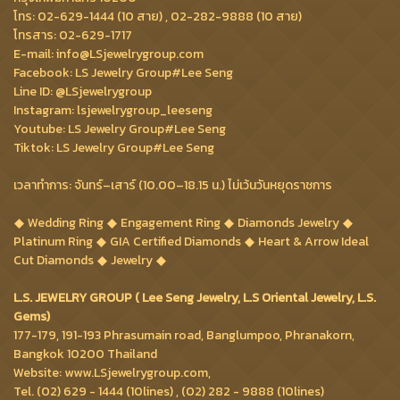
โทร: 02-629-1444 (10 สาย) , 02-282-9888 (10 สาย)
โทรสาร: 02-629-1717
E-mail: info@LSjewelrygroup.com
Facebook: LS Jewelry Group#Lee Seng
Line ID: @LSjewelrygroup
Instagram: lsjewelrygroup_leeseng
Youtube: LS Jewelry Group#Lee Seng
Tiktok: LS Jewelry Group#Lee Seng
เวลาทำการ: จันทร์–เสาร์ (10.00–18.15 น.) ไม่เว้นวันหยุดราชการ
Wedding Ring
Engagement Ring
Diamonds Jewelry
Platinum Ring
GIA Certified Diamonds
Heart & Arrow Ideal
Cut Diamonds
Jewelry
L.S. JEWELRY GROUP ( Lee Seng Jewelry, L.S Oriental Jewelry, L.S.
Gems)
177-179, 191-193 Phrasumain road, Banglumpoo, Phranakorn,
Bangkok 10200 Thailand
Website: www.LSjewelrygroup.com,
Tel. (02) 629 - 1444 (10lines) , (02) 282 - 9888 (10lines)