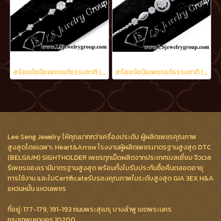
สร้อยข้อมือเพชรแท้ธรรมชาติ (Natural Diamonds) 1.15 Ct.
สร้อยข้อมือเพชรแท้ธรรมชาติ (Natural Diamonds) 1.60 Ct.
Lee Seng Jewelry ให้คุณมากกว่าเครื่องประดับ ผู้ผลิตเพชรคุณภาพ
สูงสุดโดยเฉพาะ Heart&Arrow โรงงานผู้ผลิตเพชรมาตรฐานสูงสุด DTC
(BELGIUM) SIGHTHOLDER เพชรทุกเม็ดผลิตจากประเทศเบลเยี่ยม จิวเวล
รีเพชรของเรามีมาตรฐานสูงสุด พร้อมทั้งใบรับประกันซื้อคืนตลอดอายุ
การใช้งาน และใบCertificateรับรองคุณภาพในระดับสูงสุด GIA 3EX H&A
แหวนหมั้น แหวนเพชร
ที่อยู่: 177-179, 191-193 ถนนพระสุเมรุ บางลำพู เขตพระนคร
กรุงเทพมหานคร 10200