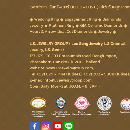
เวลาทำการ: จันทร์–เสาร์ (10.00–18.15 น.) ไม่เว้นวันหยุดราชก
Wedding Ring
Engagement Ring
Diamonds
Jewelry
Platinum Ring
GIA Certified Diamonds
Heart & Arrow Ideal Cut Diamonds
Jewelry
L.S. JEWELRY GROUP ( Lee Seng Jewelry, L.S Oriental
Jewelry, L.S. Gems)
177-179, 191-193 Phrasumain road, Banglumpoo,
Phranakorn, Bangkok 10200 Thailand
Website: www.LSjewelrygroup.com,
Tel. (02) 629 - 1444 (10lines) , (02) 282 - 9888 (10lines
E-mail: info@LSjewelrygroup.com
Open Daily: Mon-Sat (10AM. - 6.15PM.)