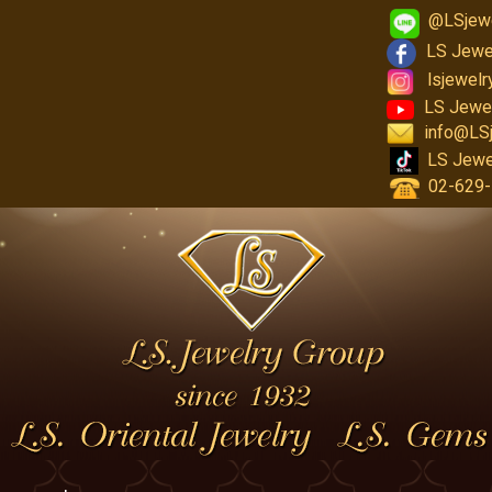
@LSjew
LS Jewe
lsjewel
LS Jewe
info@LS
LS Jewe
02-629-1