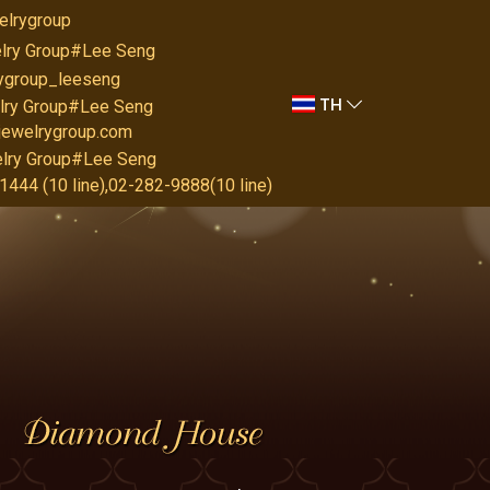
elrygroup
lry Group#Lee Seng
rygroup_leeseng
TH
lry Group#Lee Seng
jewelrygroup.com
lry Group#Lee Seng
444 (10 line),02-282-9888(10 line)