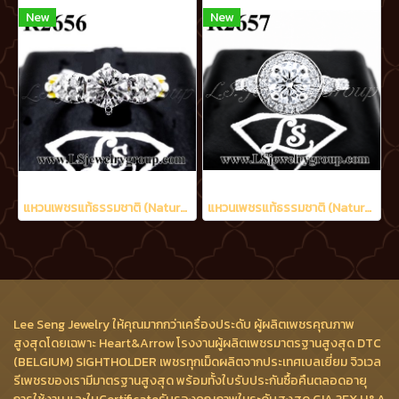
New
New
แหวนเพชรแท้ธรรมชาติ (Natural Diamonds) 0.90 Ct.มีใบCer E color (น้ำ 99%)/VVS
แหวนเพชรแท้ธรรมชาติ (Natural Diamonds) 1.42 Ct. มีใบ Cer E color (น้ำ 99%)/VVS
Lee Seng Jewelry ให้คุณมากกว่าเครื่องประดับ ผู้ผลิตเพชรคุณภาพ
สูงสุดโดยเฉพาะ Heart&Arrow โรงงานผู้ผลิตเพชรมาตรฐานสูงสุด DTC
(BELGIUM) SIGHTHOLDER เพชรทุกเม็ดผลิตจากประเทศเบลเยี่ยม จิวเวล
รีเพชรของเรามีมาตรฐานสูงสุด พร้อมทั้งใบรับประกันซื้อคืนตลอดอายุ