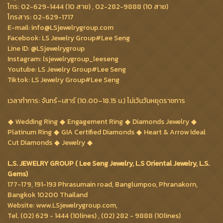
โทร: 02-629-1444 (10 สาย) , 02-282-9888 (10 สาย)
โทรสาร: 02-629-1717
E-mail: info@LSjewelrygroup.com
Facebook: LS Jewelry Group#Lee Seng
Line ID: @LSjewelrygroup
Instagram: lsjewelrygroup_leeseng
Youtube: LS Jewelry Group#Lee Seng
Tiktok: LS Jewelry Group#Lee Seng
เวลาทำการ: จันทร์–เสาร์ (10.00–18.15 น.) ไม่เว้นวันหยุดราชการ
Wedding Ring
Engagement Ring
Diamonds Jewelry
Platinum Ring
GIA Certified Diamonds
Heart & Arrow Ideal
Cut Diamonds
Jewelry
L.S. JEWELRY GROUP ( Lee Seng Jewelry, L.S Oriental Jewelry, L.S.
Gems)
177-179, 191-193 Phrasumain road, Banglumpoo, Phranakorn,
Bangkok 10200 Thailand
Website: www.LSjewelrygroup.com,
Tel. (02) 629 - 1444 (10lines) , (02) 282 - 9888 (10lines)