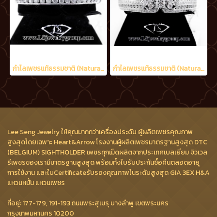
กำไลเพชรแท้ธรรมชาติ (Natural Diamonds) 2.10 Ct.
กำไลเพชรแท้ธรรมชาติ (Natural Diamonds) 5.30 Ct.
Lee Seng Jewelry ให้คุณมากกว่าเครื่องประดับ ผู้ผลิตเพชรคุณภาพ
สูงสุดโดยเฉพาะ Heart&Arrow โรงงานผู้ผลิตเพชรมาตรฐานสูงสุด DTC
(BELGIUM) SIGHTHOLDER เพชรทุกเม็ดผลิตจากประเทศเบลเยี่ยม จิวเวล
รีเพชรของเรามีมาตรฐานสูงสุด พร้อมทั้งใบรับประกันซื้อคืนตลอดอายุ
การใช้งาน และใบCertificateรับรองคุณภาพในระดับสูงสุด GIA 3EX H&A
แหวนหมั้น แหวนเพชร
ที่อยู่: 177-179, 191-193 ถนนพระสุเมรุ บางลำพู เขตพระนคร
กรุงเทพมหานคร 10200