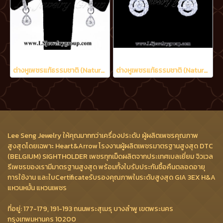
ต่างหูเพชรแท้ธรรมชาติ (Natural Diamonds) 0.90 Ct.
ต่างหูเพชรแท้ธรรมชาติ (Natural Diamonds) 0.60 Ct.
Lee Seng Jewelry ให้คุณมากกว่าเครื่องประดับ ผู้ผลิตเพชรคุณภาพ
สูงสุดโดยเฉพาะ Heart&Arrow โรงงานผู้ผลิตเพชรมาตรฐานสูงสุด DTC
(BELGIUM) SIGHTHOLDER เพชรทุกเม็ดผลิตจากประเทศเบลเยี่ยม จิวเวล
รีเพชรของเรามีมาตรฐานสูงสุด พร้อมทั้งใบรับประกันซื้อคืนตลอดอายุ
การใช้งาน และใบCertificateรับรองคุณภาพในระดับสูงสุด GIA 3EX H&A
แหวนหมั้น แหวนเพชร
ที่อยู่: 177-179, 191-193 ถนนพระสุเมรุ บางลำพู เขตพระนคร
กรุงเทพมหานคร 10200