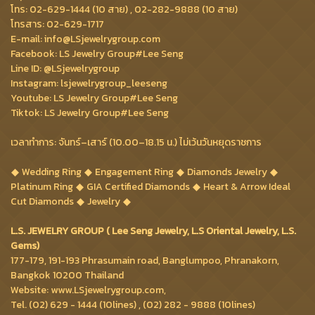
โทร: 02-629-1444 (10 สาย) , 02-282-9888 (10 สาย)
โทรสาร: 02-629-1717
E-mail: info@LSjewelrygroup.com
Facebook: LS Jewelry Group#Lee Seng
Line ID: @LSjewelrygroup
Instagram: lsjewelrygroup_leeseng
Youtube: LS Jewelry Group#Lee Seng
Tiktok: LS Jewelry Group#Lee Seng
เวลาทำการ: จันทร์–เสาร์ (10.00–18.15 น.) ไม่เว้นวันหยุดราชการ
Wedding Ring
Engagement Ring
Diamonds Jewelry
Platinum Ring
GIA Certified Diamonds
Heart & Arrow Ideal
Cut Diamonds
Jewelry
L.S. JEWELRY GROUP ( Lee Seng Jewelry, L.S Oriental Jewelry, L.S.
Gems)
177-179, 191-193 Phrasumain road, Banglumpoo, Phranakorn,
Bangkok 10200 Thailand
Website: www.LSjewelrygroup.com,
Tel. (02) 629 - 1444 (10lines) , (02) 282 - 9888 (10lines)