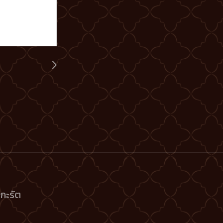
กะรัต