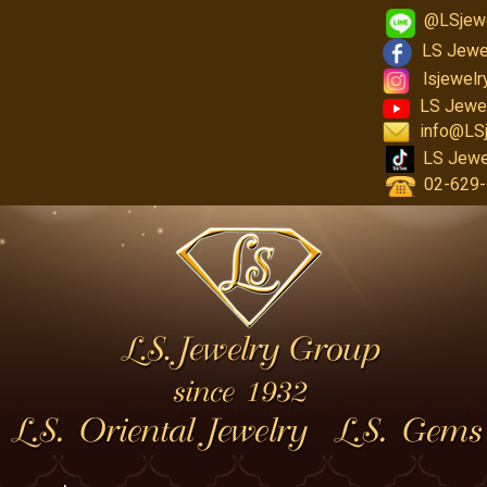
@LSjew
LS Jewe
lsjewel
LS Jewe
info@LS
LS Jewe
02-629-1