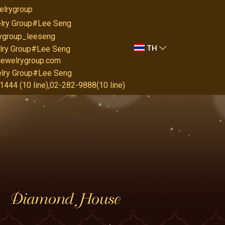
elrygroup
lry Group#Lee Seng
rygroup_leeseng
TH
lry Group#Lee Seng
jewelrygroup.com
lry Group#Lee Seng
444 (10 line),02-282-9888(10 line)