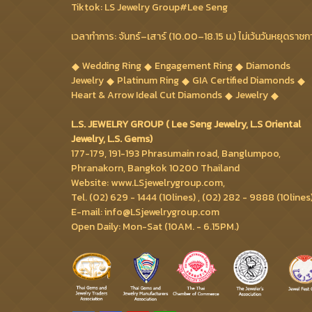
Tiktok: LS Jewelry Group#Lee Seng
เวลาทำการ: จันทร์–เสาร์ (10.00–18.15 น.) ไม่เว้นวันหยุดราชก
Wedding Ring
Engagement Ring
Diamonds
Jewelry
Platinum Ring
GIA Certified Diamonds
Heart & Arrow Ideal Cut Diamonds
Jewelry
L.S. JEWELRY GROUP ( Lee Seng Jewelry, L.S Oriental
Jewelry, L.S. Gems)
177-179, 191-193 Phrasumain road, Banglumpoo,
Phranakorn, Bangkok 10200 Thailand
Website: www.LSjewelrygroup.com,
Tel. (02) 629 - 1444 (10lines) , (02) 282 - 9888 (10lines
E-mail: info@LSjewelrygroup.com
Open Daily: Mon-Sat (10AM. - 6.15PM.)