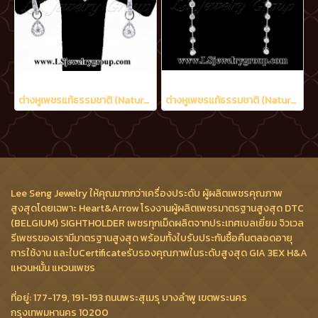
ต่างหูเพชรแท้ธรรมชาติ (Natural Diamonds) 0.90 Ct.
ต่างหูเพชรแท้ธรรมชาติ (Natural Diamonds) 1.20 Ct.
Lee Seng Jewelry ให้คุณมากกว่าเครื่องประดับ ผู้ผลิตเพชรคุณภาพ
สูงสุดโดยเฉพาะ Heart&Arrow โรงงานผู้ผลิตเพชรมาตรฐานสูงสุด DTC
(BELGIUM) SIGHTHOLDER เพชรทุกเม็ดผลิตจากประเทศเบลเยี่ยม จิวเวล
รีเพชรของเรามีมาตรฐานสูงสุด พร้อมทั้งใบรับประกันซื้อคืนตลอดอายุ
การใช้งาน และใบCertificateรับรองคุณภาพในระดับสูงสุด GIA 3EX H&A
แหวนหมั้น แหวนเพชร
ที่อยู่: 177-179, 191-193 ถนนพระสุเมรุ บางลำพู เขตพระนคร
กรุงเทพมหานคร 10200