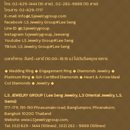
โทร: 02-629-1444 (10 สาย) , 02-282-9888 (10 สาย)
โทรสาร: 02-629-1717
E-mail: info@LSjewelrygroup.com
Facebook: LS Jewelry Group#Lee Seng
Line ID: @LSjewelrygroup
Instagram: lsjewelrygroup_leeseng
Youtube: LS Jewelry Group#Lee Seng
Tiktok: LS Jewelry Group#Lee Seng
เวลาทำการ: จันทร์–เสาร์ (10.00–18.15 น.) ไม่เว้นวันหยุดราชการ
Wedding Ring
Engagement Ring
Diamonds Jewelry
Platinum Ring
GIA Certified Diamonds
Heart & Arrow Ideal
Cut Diamonds
Jewelry
L.S. JEWELRY GROUP ( Lee Seng Jewelry, L.S Oriental Jewelry, L.S.
Gems)
177-179, 191-193 Phrasumain road, Banglumpoo, Phranakorn,
Bangkok 10200 Thailand
Website: www.LSjewelrygroup.com,
Tel. (02) 629 - 1444 (10lines) , (02) 282 - 9888 (10lines)