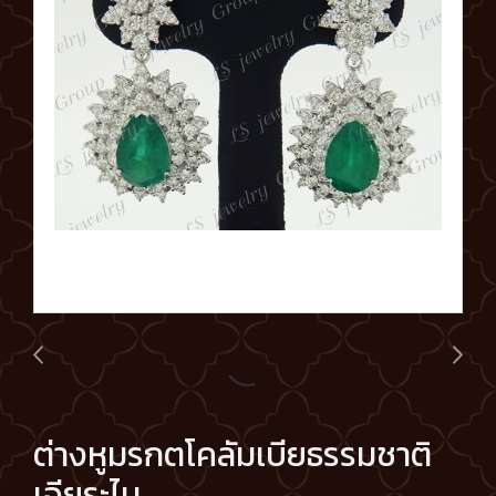
ต่างหูมรกตโคลัมเบียธรรมชาติ
เจียระไน