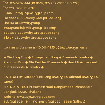
โทร: 02-629-1444 (10 สาย) , 02-282-9888 (10 สาย)
โทรสาร: 02-629-1717
E-mail: info@LSjewelrygroup.com
Facebook: LS Jewelry Group#Lee Seng
Line ID: @LSjewelrygroup
Instagram: lsjewelrygroup_leeseng
Youtube: LS Jewelry Group#Lee Seng
Tiktok: LS Jewelry Group#Lee Seng
เวลาทำการ: จันทร์–เสาร์ (10.00–18.15 น.) ไม่เว้นวันหยุดราชการ
Wedding Ring
Engagement Ring
Diamonds Jewelry
Platinum Ring
GIA Certified Diamonds
Heart & Arrow Ideal
Cut Diamonds
Jewelry
L.S. JEWELRY GROUP ( Lee Seng Jewelry, L.S Oriental Jewelry, L.S.
Gems)
177-179, 191-193 Phrasumain road, Banglumpoo, Phranakorn,
Bangkok 10200 Thailand
Website: www.LSjewelrygroup.com,
Tel. (02) 629 - 1444 (10lines) , (02) 282 - 9888 (10lines)