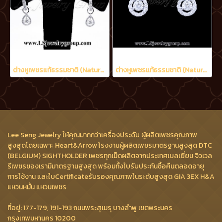
ต่างหูเพชรแท้ธรรมชาติ (Natural Diamonds) 0.90 Ct.
ต่างหูเพชรแท้ธรรมชาติ (Natural Diamonds) 0.60 Ct.
Lee Seng Jewelry ให้คุณมากกว่าเครื่องประดับ ผู้ผลิตเพชรคุณภาพ
สูงสุดโดยเฉพาะ Heart&Arrow โรงงานผู้ผลิตเพชรมาตรฐานสูงสุด DTC
(BELGIUM) SIGHTHOLDER เพชรทุกเม็ดผลิตจากประเทศเบลเยี่ยม จิวเวล
รีเพชรของเรามีมาตรฐานสูงสุด พร้อมทั้งใบรับประกันซื้อคืนตลอดอายุ
การใช้งาน และใบCertificateรับรองคุณภาพในระดับสูงสุด GIA 3EX H&A
แหวนหมั้น แหวนเพชร
ที่อยู่: 177-179, 191-193 ถนนพระสุเมรุ บางลำพู เขตพระนคร
กรุงเทพมหานคร 10200