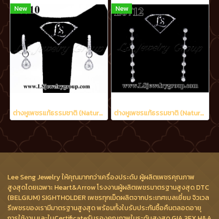
New
New
ต่างหูเพชรแท้ธรรมชาติ (Natural Diamonds) 0.90 Ct.
ต่างหูเพชรแท้ธรรมชาติ (Natural Diamonds) 1.20 Ct.
Lee Seng Jewelry ให้คุณมากกว่าเครื่องประดับ ผู้ผลิตเพชรคุณภาพ
สูงสุดโดยเฉพาะ Heart&Arrow โรงงานผู้ผลิตเพชรมาตรฐานสูงสุด DTC
(BELGIUM) SIGHTHOLDER เพชรทุกเม็ดผลิตจากประเทศเบลเยี่ยม จิวเวล
รีเพชรของเรามีมาตรฐานสูงสุด พร้อมทั้งใบรับประกันซื้อคืนตลอดอายุ
การใช้งาน และใบCertificateรับรองคุณภาพในระดับสูงสุด GIA 3EX H&A