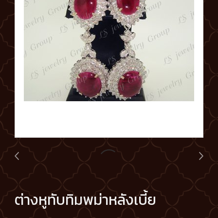
ต่างหูทับทิมพม่าหลังเบี้ย