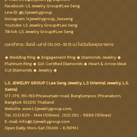
Facebook: LS Jewelry Group#Lee Seng
Line ID: @LSjewelrygroup
Instagram: lsjewelrygroup_leeseng
Youtube: LS Jewelry Group#Lee Seng
Tiktok: LS Jewelry Group#Lee Seng
เวลาทำการ: จันทร์–เสาร์ (10.00–18.15 น.) ไม่เว้นวันหยุดราชการ
Wedding Ring
Engagement Ring
Diamonds Jewelry
Platinum Ring
GIA Certified Diamonds
Heart & Arrow Ideal
Cut Diamonds
Jewelry
L.S. JEWELRY GROUP ( Lee Seng Jewelry, L.S Oriental Jewelry, L.S.
Gems)
177-179, 191-193 Phrasumain road, Banglumpoo, Phranakorn,
Bangkok 10200 Thailand
Website: www.LSjewelrygroup.com,
Tel. (02) 629 - 1444 (10lines) , (02) 282 - 9888 (10lines)
E-mail: info@LSjewelrygroup.com
Open Daily: Mon-Sat (10AM. - 6.15PM.)