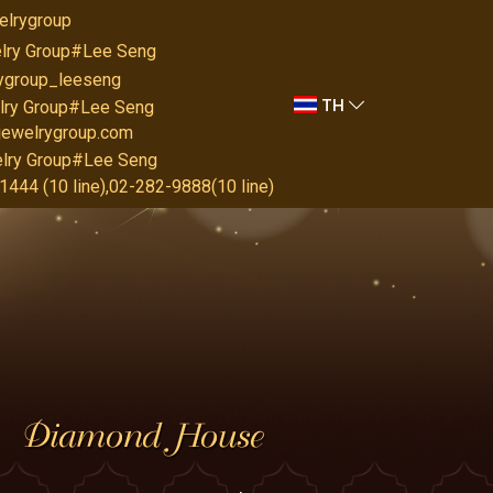
elrygroup
lry Group#Lee Seng
rygroup_leeseng
TH
lry Group#Lee Seng
jewelrygroup.com
lry Group#Lee Seng
444 (10 line),02-282-9888(10 line)