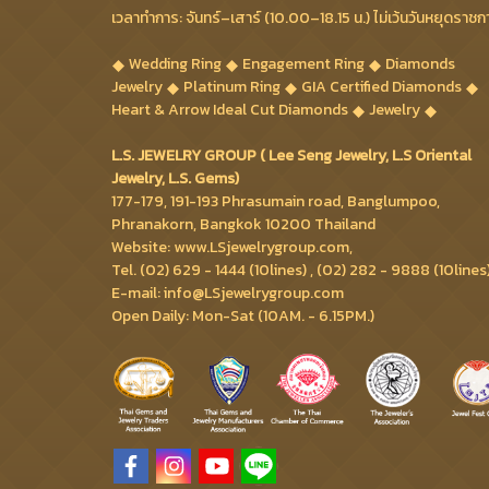
เวลาทำการ: จันทร์–เสาร์ (10.00–18.15 น.) ไม่เว้นวันหยุดราชก
Wedding Ring
Engagement Ring
Diamonds
Jewelry
Platinum Ring
GIA Certified Diamonds
Heart & Arrow Ideal Cut Diamonds
Jewelry
L.S. JEWELRY GROUP ( Lee Seng Jewelry, L.S Oriental
Jewelry, L.S. Gems)
177-179, 191-193 Phrasumain road, Banglumpoo,
Phranakorn, Bangkok 10200 Thailand
Website: www.LSjewelrygroup.com,
Tel. (02) 629 - 1444 (10lines) , (02) 282 - 9888 (10lines
E-mail: info@LSjewelrygroup.com
Open Daily: Mon-Sat (10AM. - 6.15PM.)