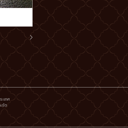
ประเทศ
ะรัต