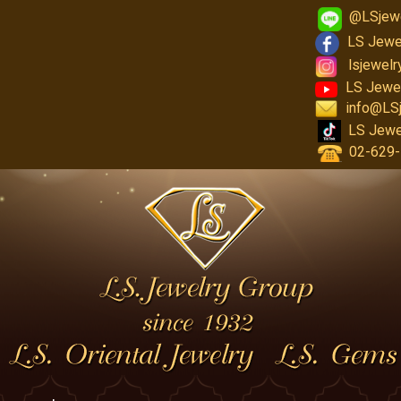
@LSjew
LS Jewe
lsjewel
LS Jewe
info@LS
LS Jewe
02-629-1