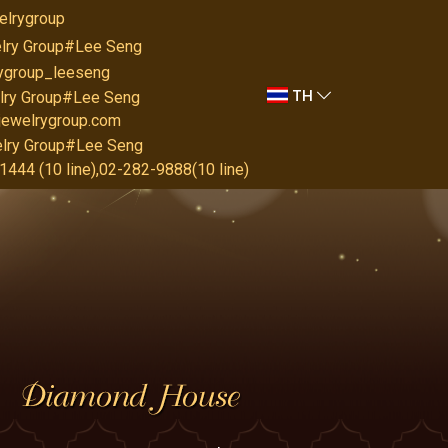
elrygroup
lry Group#Lee Seng
rygroup_leeseng
TH
lry Group#Lee Seng
jewelrygroup.com
lry Group#Lee Seng
444 (10 line),02-282-9888(10 line)