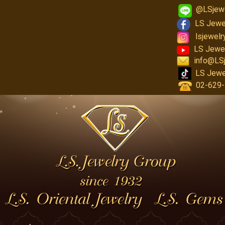
@LSjew
LS Jewe
lsjewel
LS Jewe
info@LS
LS Jewe
02-629-1