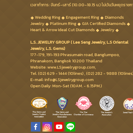
เวลาทำการ: จันทร์–เสาร์ (10.00–18.15 น.) ไม่เว้นวันหยุดราชก
Wedding Ring
Engagement Ring
Diamonds
Jewelry
Platinum Ring
GIA Certified Diamonds
Heart & Arrow Ideal Cut Diamonds
Jewelry
L.S. JEWELRY GROUP ( Lee Seng Jewelry, L.S Oriental
Jewelry, L.S. Gems)
177-179, 191-193 Phrasumain road, Banglumpoo,
Phranakorn, Bangkok 10200 Thailand
Website: www.LSjewelrygroup.com,
Tel. (02) 629 - 1444 (10lines) , (02) 282 - 9888 (10lines
E-mail: info@LSjewelrygroup.com
Open Daily: Mon-Sat (10AM. - 6.15PM.)