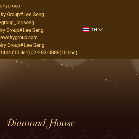
elrygroup
lry Group#Lee Seng
rygroup_leeseng
TH
lry Group#Lee Seng
jewelrygroup.com
lry Group#Lee Seng
444 (10 line),02-282-9888(10 line)