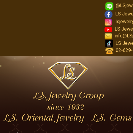
@LSjew
LS Jewe
lsjewel
LS Jewe
info@LS
LS Jewe
02-629-1