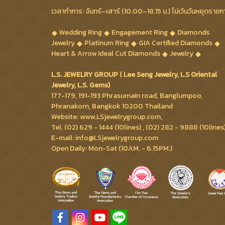
เวลาทำการ: จันทร์–เสาร์ (10.00–18.15 น.) ไม่เว้นวันหยุดราชก
Wedding Ring
Engagement Ring
Diamonds
Jewelry
Platinum Ring
GIA Certified Diamonds
Heart & Arrow Ideal Cut Diamonds
Jewelry
L.S. JEWELRY GROUP ( Lee Seng Jewelry, L.S Oriental
Jewelry, L.S. Gems)
177-179, 191-193 Phrasumain road, Banglumpoo,
Phranakorn, Bangkok 10200 Thailand
Website: www.LSjewelrygroup.com,
Tel. (02) 629 - 1444 (10lines) , (02) 282 - 9888 (10lines
E-mail: info@LSjewelrygroup.com
Open Daily: Mon-Sat (10AM. - 6.15PM.)