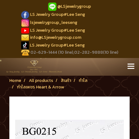
@LSjewelrygroup
LS Jewelry Group#Lee Seng
lsjewelrygroup_leeseng
LS Jewelry Group#Lee Seng
info@LSjewelrygroup.com
LS Jewelry Group#Lee Seng
02-629-1444 (10 line),02-282-9888(10 line)
Home
All products
สินค้า
กำไล
กำไลเพชร Heart & Arrow