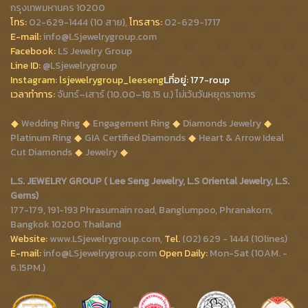
กรุงเทพมหานคร 10200
โทร:
02-629-1444 (10 สาย),
โทรสาร:
02-629-1717
E-mail:
info@LSjewelrygroup.com
Facebook:
LS Jewelry Group
Line ID:
@LSjewelrygroup
Instagram:
lsjewelrygroup_leeseng
Lที่
อยู่: 177-roup
เวลาทำการ:
จันทร์–เสาร์ (10.00–18.15 น.) ไม่เว้นวันหยุดราชการ
Wedding Ring
Engagement Ring
Diamonds Jewelry
Platinum Ring
GIA Certified Diamonds
Heart & Arrow Ideal
Cut Diamonds
Jewelry
L.S. JEWELRY GROUP ( Lee Seng Jewelry, L.S Oriental Jewelry, L.S.
Gems)
177-179, 191-193 Phrasumain road, Banglumpoo, Phranakorn,
Bangkok 10200 Thailand
Website:
www.LSjewelrygroup.com,
Tel.
(02) 629 - 1444 (10lines)
E-mail:
info@LSjewelrygroup.com
Open Daily:
Mon-Sat (10AM. -
6.15PM.)