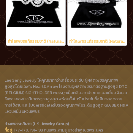
กำไลเพชรแท้ธรรมชาติ (Natural Diamonds) 1.75 Ct.
กำไลเพชรแท้ธรรมชาติ (Natural Diamonds) 1.20 Ct.
Lee Seng Jewelry ให้คุณมากกว่าเครื่องประดับ ผู้ผลิตเพชรคุณภาพ
สูงสุดโดยเฉพาะ Heart&Arrow โรงงานผู้ผลิตเพชรมาตรฐานสูงสุด DTC
(BELGIUM) SIGHTHOLDER เพชรทุกเม็ดผลิตจากประเทศเบลเยี่ยม จิวเวล
รีเพชรของเรามีมาตรฐานสูงสุด พร้อมทั้งใบรับประกันซื้อคืนตลอดอายุ
การใช้งาน และใบCertificateรับรองคุณภาพในระดับสูงสุด GIA 3EX H&A
แหวนหมั้น แหวนเพชร
ห้างเพชรหลีเสง (L.S. Jewelry Group)
ที่อยู่:
177-179, 191-193 ถนนพระสุเมรุ บางลำพู เขตพระนคร