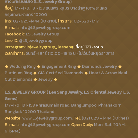
ห้างเพชรหลีเสง (L.S. Jewelry Group)
ที่อยู่:
177-179, 191-193 ถนนพระสุเมรุ บางลำพู เขตพระนคร
กรุงเทพมหานคร 10200
โทร:
02-629-1444 (10 สาย),
โทรสาร:
02-629-1717
E-mail:
info@LSjewelrygroup.com
Facebook:
LS Jewelry Group
Line ID:
@LSjewelrygroup
Instagram:
lsjewelrygroup_leeseng
Lที่
อยู่: 177-roup
เวลาทำการ:
จันทร์–เสาร์ (10.00–18.15 น.) ไม่เว้นวันหยุดราชการ
Wedding Ring
Engagement Ring
Diamonds Jewelry
Platinum Ring
GIA Certified Diamonds
Heart & Arrow Ideal
Cut Diamonds
Jewelry
L.S. JEWELRY GROUP ( Lee Seng Jewelry, L.S Oriental Jewelry, L.S.
Gems)
177-179, 191-193 Phrasumain road, Banglumpoo, Phranakorn,
Bangkok 10200 Thailand
Website:
www.LSjewelrygroup.com,
Tel.
(02) 629 - 1444 (10lines)
E-mail:
info@LSjewelrygroup.com
Open Daily:
Mon-Sat (10AM. -
6.15PM.)