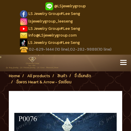
@LSjewelrygroup
LS Jewelry Group#Lee Seng
lsjewelrygroup_leeseng
LS Jewelry Group#Lee Seng
info@LSjewelrygroup.com
LS Jewelry Group#Lee Seng
02-629-1444 (10 line),02-282-9888(10 line)
Home
All products
สินค้า
จี้ เข็มกลัด
จี้เพชร Heart & Arrow - รัชเชี่ยน