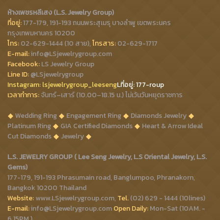
ห้างเพชรหลีเสง (L.S. Jewelry Group)
ที่อยู่:
177-179, 191-193 ถนนพระสุเมรุ บางลำพู เขตพระนคร
กรุงเทพมหานคร 10200
โทร:
02-629-1444 (10 สาย),
โทรสาร:
02-629-1717
E-mail:
info@LSjewelrygroup.com
Facebook:
LS Jewelry Group
Line ID:
@LSjewelrygroup
Instagram:
lsjewelrygroup_leeseng
Lที่
อยู่: 177-roup
เวลาทำการ:
จันทร์–เสาร์ (10.00–18.15 น.) ไม่เว้นวันหยุดราชการ
Wedding Ring
Engagement Ring
Diamonds Jewelry
Platinum Ring
GIA Certified Diamonds
Heart & Arrow Ideal
Cut Diamonds
Jewelry
L.S. JEWELRY GROUP ( Lee Seng Jewelry, L.S Oriental Jewelry, L.S.
Gems)
177-179, 191-193 Phrasumain road, Banglumpoo, Phranakorn,
Bangkok 10200 Thailand
Website:
www.LSjewelrygroup.com,
Tel.
(02) 629 - 1444 (10lines)
E-mail:
info@LSjewelrygroup.com
Open Daily:
Mon-Sat (10AM. -
6.15PM.)