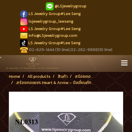
@LSjewelrygroup
LS Jewelry Group#Lee Seng
lsjewelrygroup_leeseng
LS Jewelry Group#Lee Seng
info@LSjewelrygroup.com
LS Jewelry Group#Lee Seng
02-629-1444 (10 line),02-282-9888(10 line)
Home
All products
สินค้า
สร้อยคอ
สร้อยคอเพชร Heart & Arrow – รัชเชี่ยนคัท