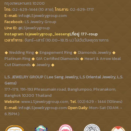
กรุงเทพมหานคร 10200
โทร:
02-629-1444 (10 สาย),
โทรสาร:
02-629-1717
E-mail:
info@LSjewelrygroup.com
Facebook:
LS Jewelry Group
Line ID:
@LSjewelrygroup
Instagram:
lsjewelrygroup_leeseng
Lที่
อยู่: 177-roup
เวลาทำการ:
จันทร์–เสาร์ (10.00–18.15 น.) ไม่เว้นวันหยุดราชการ
Wedding Ring
Engagement Ring
Diamonds Jewelry
Platinum Ring
GIA Certified Diamonds
Heart & Arrow Ideal
Cut Diamonds
Jewelry
L.S. JEWELRY GROUP ( Lee Seng Jewelry, L.S Oriental Jewelry, L.S.
Gems)
177-179, 191-193 Phrasumain road, Banglumpoo, Phranakorn,
Bangkok 10200 Thailand
Website:
www.LSjewelrygroup.com,
Tel.
(02) 629 - 1444 (10lines)
E-mail:
info@LSjewelrygroup.com
Open Daily:
Mon-Sat (10AM. -
6.15PM.)