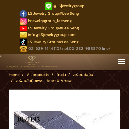
@LSjewelrygroup
LS Jewelry Group#Lee Seng
lsjewelrygroup_leeseng
LS Jewelry Group#Lee Seng
info@LSjewelrygroup.com
LS Jewelry Group#Lee Seng
02-629-1444 (10 line),02-282-9888(10 line)
Home
All products
สินค้า
สร้อยข้อมือ
สร้อยข้อมือเพชร Heart & Arrow