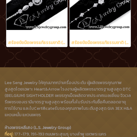
สร้อยข้อมือเพชรแท้ธรรมชาติ (Natural Diamonds) 1.60 Ct.
สร้อยข้อมือเพชรแท้ธรรมชาติ (Natural Diamonds) 1.15 Ct.
Lee Seng Jewelry ให้คุณมากกว่าเครื่องประดับ ผู้ผลิตเพชรคุณภาพ
สูงสุดโดยเฉพาะ Heart&Arrow โรงงานผู้ผลิตเพชรมาตรฐานสูงสุด DTC
(BELGIUM) SIGHTHOLDER เพชรทุกเม็ดผลิตจากประเทศเบลเยี่ยม จิวเวล
รีเพชรของเรามีมาตรฐานสูงสุด พร้อมทั้งใบรับประกันซื้อคืนตลอดอายุ
การใช้งาน และใบCertificateรับรองคุณภาพในระดับสูงสุด GIA 3EX H&A
แหวนหมั้น แหวนเพชร
ห้างเพชรหลีเสง (L.S. Jewelry Group)
ที่อยู่:
177-179, 191-193 ถนนพระสุเมรุ บางลำพู เขตพระนคร