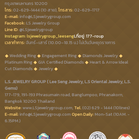
กรุงเทพมหานคร 10200
โทร:
02-629-1444 (10 สาย),
โทรสาร:
02-629-1717
E-mail:
info@LSjewelrygroup.com
Facebook:
LS Jewelry Group
Line ID:
@LSjewelrygroup
Instagram:
lsjewelrygroup_leeseng
Lที่
อยู่: 177-roup
เวลาทำการ:
จันทร์–เสาร์ (10.00–18.15 น.) ไม่เว้นวันหยุดราชการ
Wedding Ring
Engagement Ring
Diamonds Jewelry
Platinum Ring
GIA Certified Diamonds
Heart & Arrow Ideal
Cut Diamonds
Jewelry
L.S. JEWELRY GROUP ( Lee Seng Jewelry, L.S Oriental Jewelry, L.S.
Gems)
177-179, 191-193 Phrasumain road, Banglumpoo, Phranakorn,
Bangkok 10200 Thailand
Website:
www.LSjewelrygroup.com,
Tel.
(02) 629 - 1444 (10lines)
E-mail:
info@LSjewelrygroup.com
Open Daily:
Mon-Sat (10AM. -
6.15PM.)