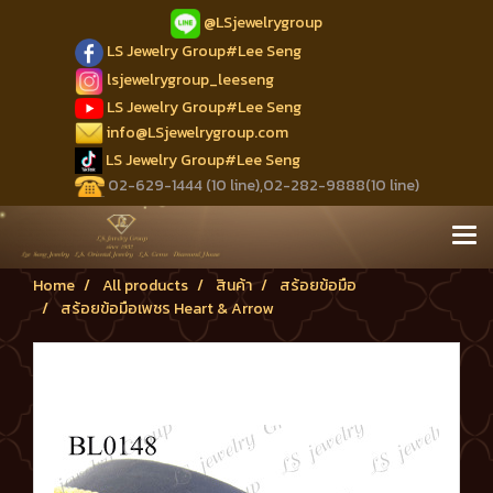
@LSjewelrygroup
LS Jewelry Group#Lee Seng
lsjewelrygroup_leeseng
LS Jewelry Group#Lee Seng
info@LSjewelrygroup.com
LS Jewelry Group#Lee Seng
02-629-1444 (10 line),02-282-9888(10 line)
Home
All products
สินค้า
สร้อยข้อมือ
สร้อยข้อมือเพชร Heart & Arrow