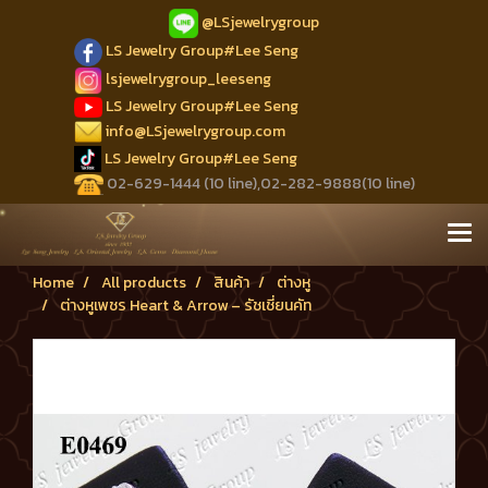
@LSjewelrygroup
LS Jewelry Group#Lee Seng
lsjewelrygroup_leeseng
LS Jewelry Group#Lee Seng
info@LSjewelrygroup.com
LS Jewelry Group#Lee Seng
02-629-1444 (10 line),02-282-9888(10 line)
Home
All products
สินค้า
ต่างหู
ต่างหูเพชร Heart & Arrow – รัชเชี่ยนคัท