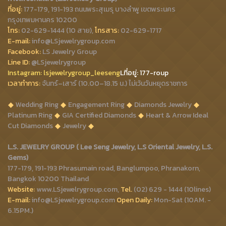
ที่อยู่:
177-179, 191-193 ถนนพระสุเมรุ บางลำพู เขตพระนคร
กรุงเทพมหานคร 10200
โทร:
02-629-1444 (10 สาย),
โทรสาร:
02-629-1717
E-mail:
info@LSjewelrygroup.com
Facebook:
LS Jewelry Group
Line ID:
@LSjewelrygroup
Instagram:
lsjewelrygroup_leeseng
Lที่
อยู่: 177-roup
เวลาทำการ:
จันทร์–เสาร์ (10.00–18.15 น.) ไม่เว้นวันหยุดราชการ
Wedding Ring
Engagement Ring
Diamonds Jewelry
Platinum Ring
GIA Certified Diamonds
Heart & Arrow Ideal
Cut Diamonds
Jewelry
L.S. JEWELRY GROUP ( Lee Seng Jewelry, L.S Oriental Jewelry, L.S.
Gems)
177-179, 191-193 Phrasumain road, Banglumpoo, Phranakorn,
Bangkok 10200 Thailand
Website:
www.LSjewelrygroup.com,
Tel.
(02) 629 - 1444 (10lines)
E-mail:
info@LSjewelrygroup.com
Open Daily:
Mon-Sat (10AM. -
6.15PM.)