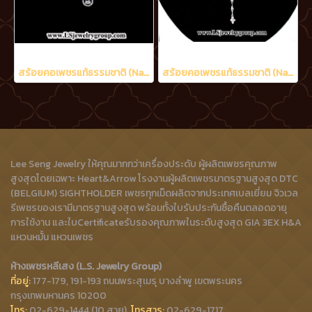
สร้อยคอเพชรแท้ธรรมชาติ (Natural Diamonds) น้ำงามที่สุด (Perfect Heart&Arrow Ideal Cut) 3.20 Ct.
สร้อยคอเพชรแท้ธรรมชาติ (Natural Diamonds) 2.02 Ct.
Lee Seng Jewelry ให้คุณมากกว่าเครื่องประดับ ผู้ผลิตเพชรคุณภาพ
สูงสุดโดยเฉพาะ Heart&Arrow โรงงานผู้ผลิตเพชรมาตรฐานสูงสุด DTC
(BELGIUM) SIGHTHOLDER เพชรทุกเม็ดผลิตจากประเทศเบลเยี่ยม จิวเวล
รีเพชรของเรามีมาตรฐานสูงสุด พร้อมทั้งใบรับประกันซื้อคืนตลอดอายุ
การใช้งาน และใบCertificateรับรองคุณภาพในระดับสูงสุด GIA 3EX H&A
แหวนหมั้น แหวนเพชร
ห้างเพชรหลีเสง (L.S. Jewelry Group)
ที่อยู่:
177-179, 191-193 ถนนพระสุเมรุ บางลำพู เขตพระนคร
กรุงเทพมหานคร 10200
โทร:
02-629-1444 (10 สาย),
โทรสาร:
02-629-1717