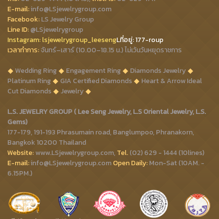
E-mail:
info@LSjewelrygroup.com
Facebook:
LS Jewelry Group
Line ID:
@LSjewelrygroup
Instagram:
lsjewelrygroup_leeseng
Lที่
อยู่: 177-roup
เวลาทำการ:
จันทร์–เสาร์ (10.00–18.15 น.) ไม่เว้นวันหยุดราชการ
Wedding Ring
Engagement Ring
Diamonds Jewelry
Platinum Ring
GIA Certified Diamonds
Heart & Arrow Ideal
Cut Diamonds
Jewelry
L.S. JEWELRY GROUP ( Lee Seng Jewelry, L.S Oriental Jewelry, L.S.
Gems)
177-179, 191-193 Phrasumain road, Banglumpoo, Phranakorn,
Bangkok 10200 Thailand
Website:
www.LSjewelrygroup.com,
Tel.
(02) 629 - 1444 (10lines)
E-mail:
info@LSjewelrygroup.com
Open Daily:
Mon-Sat (10AM. -
6.15PM.)