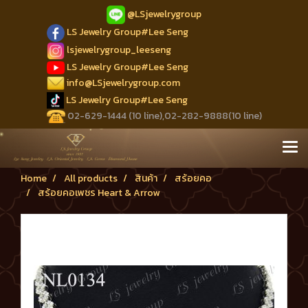
@LSjewelrygroup
LS Jewelry Group#Lee Seng
lsjewelrygroup_leeseng
LS Jewelry Group#Lee Seng
info@LSjewelrygroup.com
LS Jewelry Group#Lee Seng
02-629-1444 (10 line),02-282-9888(10 line)
Home
All products
สินค้า
สร้อยคอ
สร้อยคอเพชร Heart & Arrow