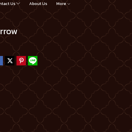
ntact Us
About Us
More
Arrow