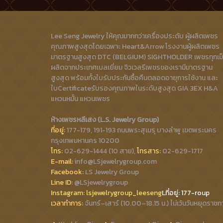
Lee Seng Jewelry ให้คุณมากกว่าเครื่องประดับ ผู้ผลิตเพชร
คุณภาพสูงสุดโดยเฉพาะ Heart&Arrow โรงงานผู้ผลิตเพชร
มาตรฐานสูงสุด DTC (BELGIUM) SIGHTHOLDER เพชรทุกเม
ผลิตจากประเทศเบลเยี่ยม จิวเวลรีเพชรของเรามีมาตรฐาน
สูงสุด พร้อมทั้งใบรับประกันซื้อคืนตลอดอายุการใช้งาน และ
ใบCertificateรับรองคุณภาพในระดับสูงสุด GIA 3EX H&A
แหวนหมั้น แหวนเพชร
ห้างเพชรหลีเสง (L.S. Jewelry Group)
ที่อยู่:
177-179, 191-193 ถนนพระสุเมรุ บางลำพู เขตพระนคร
กรุงเทพมหานคร 10200
โทร:
02-629-1444 (10 สาย),
โทรสาร:
02-629-1717
E-mail:
info@LSjewelrygroup.com
Facebook:
LS Jewelry Group
Line ID:
@LSjewelrygroup
Instagram:
lsjewelrygroup_leeseng
Lที่
อยู่: 177-roup
เวลาทำการ:
จันทร์–เสาร์ (10.00–18.15 น.) ไม่เว้นวันหยุดราชก