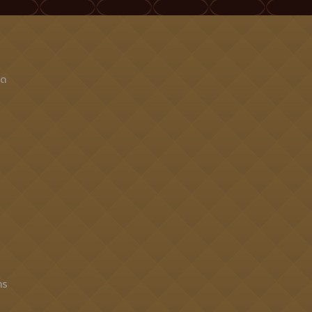
็ด
าร