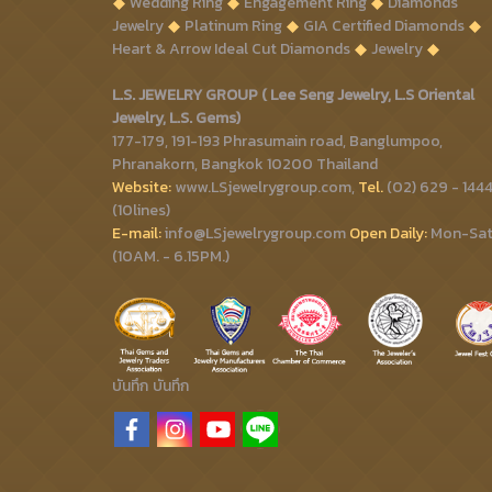
Wedding Ring
Engagement Ring
Diamonds
Jewelry
Platinum Ring
GIA Certified Diamonds
Heart & Arrow Ideal Cut Diamonds
Jewelry
L.S. JEWELRY GROUP ( Lee Seng Jewelry, L.S Oriental
Jewelry, L.S. Gems)
177-179, 191-193 Phrasumain road, Banglumpoo,
Phranakorn, Bangkok 10200 Thailand
Website:
www.LSjewelrygroup.com,
Tel.
(02) 629 - 144
(10lines)
E-mail:
info@LSjewelrygroup.com
Open Daily:
Mon-Sa
(10AM. - 6.15PM.)
บันทึก
บันทึก