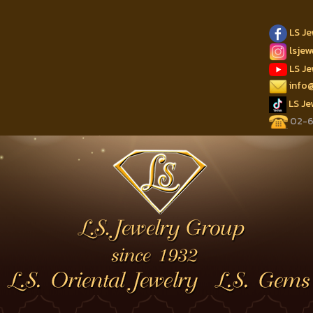
LS J
lsje
LS J
info
LS J
02-62