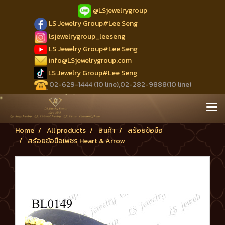
@LSjewelrygroup
LS Jewelry Group#Lee Seng
lsjewelrygroup_leeseng
LS Jewelry Group#Lee Seng
info@LSjewelrygroup.com
LS Jewelry Group#Lee Seng
02-629-1444 (10 line),02-282-9888(10 line)
Home
All products
สินค้า
สร้อยข้อมือ
สร้อยข้อมือเพชร Heart & Arrow