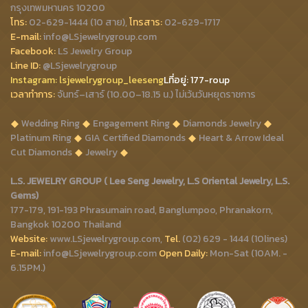
กรุงเทพมหานคร 10200
โทร:
02-629-1444 (10 สาย),
โทรสาร:
02-629-1717
E-mail:
info@LSjewelrygroup.com
Facebook:
LS Jewelry Group
Line ID:
@LSjewelrygroup
Instagram:
lsjewelrygroup_leeseng
Lที่
อยู่: 177-roup
เวลาทำการ:
จันทร์–เสาร์ (10.00–18.15 น.) ไม่เว้นวันหยุดราชการ
Wedding Ring
Engagement Ring
Diamonds Jewelry
Platinum Ring
GIA Certified Diamonds
Heart & Arrow Ideal
Cut Diamonds
Jewelry
L.S. JEWELRY GROUP ( Lee Seng Jewelry, L.S Oriental Jewelry, L.S.
Gems)
177-179, 191-193 Phrasumain road, Banglumpoo, Phranakorn,
Bangkok 10200 Thailand
Website:
www.LSjewelrygroup.com,
Tel.
(02) 629 - 1444 (10lines)
E-mail:
info@LSjewelrygroup.com
Open Daily:
Mon-Sat (10AM. -
6.15PM.)