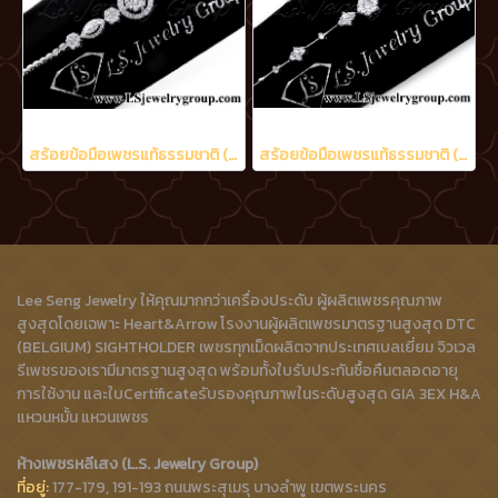
สร้อยข้อมือเพชรแท้ธรรมชาติ (Natural Diamonds) 1.60 Ct.
สร้อยข้อมือเพชรแท้ธรรมชาติ (Natural Diamonds) 1.15 Ct.
Lee Seng Jewelry ให้คุณมากกว่าเครื่องประดับ ผู้ผลิตเพชรคุณภาพ
สูงสุดโดยเฉพาะ Heart&Arrow โรงงานผู้ผลิตเพชรมาตรฐานสูงสุด DTC
(BELGIUM) SIGHTHOLDER เพชรทุกเม็ดผลิตจากประเทศเบลเยี่ยม จิวเวล
รีเพชรของเรามีมาตรฐานสูงสุด พร้อมทั้งใบรับประกันซื้อคืนตลอดอายุ
การใช้งาน และใบCertificateรับรองคุณภาพในระดับสูงสุด GIA 3EX H&A
แหวนหมั้น แหวนเพชร
ห้างเพชรหลีเสง (L.S. Jewelry Group)
ที่อยู่:
177-179, 191-193 ถนนพระสุเมรุ บางลำพู เขตพระนคร