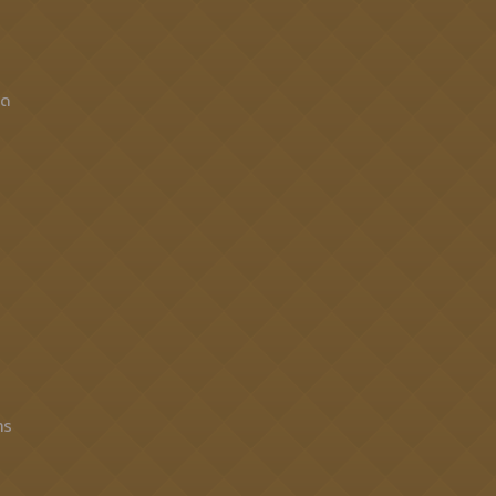
็ด
าร