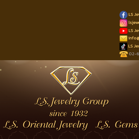
LS J
lsje
LS J
info
LS J
02-62