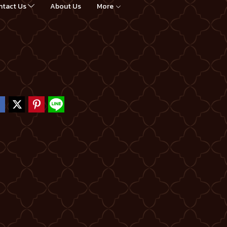
ntact Us
About Us
More