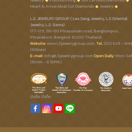
Jewelry
Platinum Ring
GIA Certified Diamonds
Heart & Arrow Ideal Cut Diamonds
Jewelry
L.S. JEWELRY GROUP ( Lee Seng Jewelry, L.S Oriental
Jewelry, L.S. Gems)
177-179, 191-193 Phrasumain road, Banglumpoo,
Phranakorn, Bangkok 10200 Thailand
Website:
www.LSjewelrygroup.com,
Tel.
(02) 629 - 144
(10lines)
E-mail:
info@LSjewelrygroup.com
Open Daily:
Mon-Sa
(10AM. - 6.15PM.)
บันทึก
บันทึก