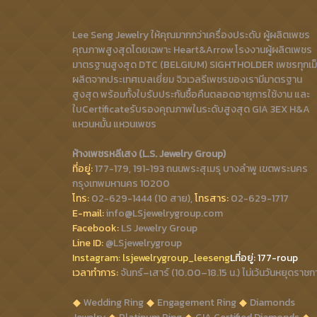
Lee Seng Jewelry ให้คุณมากกว่าเครื่องประดับ ผู้ผลิตเพชร
คุณภาพสูงสุดโดยเฉพาะ Heart&Arrow โรงงานผู้ผลิตเพชร
มาตรฐานสูงสุด DTC (BELGIUM) SIGHTHOLDER เพชรทุกเม
ผลิตจากประเทศเบลเยี่ยม จิวเวลรีเพชรของเรามีมาตรฐาน
สูงสุด พร้อมทั้งใบรับประกันซื้อคืนตลอดอายุการใช้งาน และ
ใบCertificateรับรองคุณภาพในระดับสูงสุด GIA 3EX H&A
แหวนหมั้น แหวนเพชร
ห้างเพชรหลีเสง (L.S. Jewelry Group)
ที่อยู่:
177-179, 191-193 ถนนพระสุเมรุ บางลำพู เขตพระนคร
กรุงเทพมหานคร 10200
โทร:
02-629-1444 (10 สาย),
โทรสาร:
02-629-1717
E-mail:
info@LSjewelrygroup.com
Facebook:
LS Jewelry Group
Line ID:
@LSjewelrygroup
Instagram:
lsjewelrygroup_leeseng
Lที่
อยู่: 177-roup
เวลาทำการ:
จันทร์–เสาร์ (10.00–18.15 น.) ไม่เว้นวันหยุดราชก
Wedding Ring
Engagement Ring
Diamonds